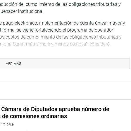
educción del cumplimiento de las obligaciones tributarias y
uehacer institucional.
 pago electrónico, implementación de cuenta única, mayor y
 forma, se viene fortaleciendo el programa de operador
os costos de cumplimiento de las obligaciones tributarias y
rán una Sunat más simple y menos costosa”, consideró.
 tributario actual que permita hacer más transparente el
VER MÁS
de la Sunat, congresistas de diversas bancadas coincidieron en
omo sobre el trato diferenciado que habría contra los pequeños y
 accionar del señor Jorge Barata?, ¿qué otras medidas vienen
culadas a la corrupción?, ¿como se vienen manejando las
a Cámara de Diputados aprueba número de
eciera que se es complaciente con el de arriba y duro con el de
s de comisiones ordinarias
ue se sincere la información de hoy”, expresó el parlamentario
 17:28 h