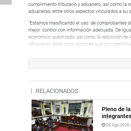
cumplimiento tributario y aduanero, así como la r
aduaneras, entre otros aspectos vinculados a su q
“Estamos masificando el uso de comprobantes de
mejor control con información adecuada. De igual
económico autorizado, así como la reducción de l
aduaneras, entre otras acciones que nos permiti
También planteó la necesidad de revisar el modelo
manejo económico y tributario del país.
Al término de la exposición realizada por el jefe 
señalar la falta de fiscalización tributaria, así c
grandes contribuyentes en el país.
RELACIONADOS
“¿Qué acciones ha tomado la Sunat en relación al
realizando sobre las empresas constructoras vin
Pleno de l
bonificaciones que la Sunat da a su personal?. Par
integrante
abajo, con el dueño de una bodega, necesitamos q
05 Ago 2026 |
Víctor García Belaunde (AP).