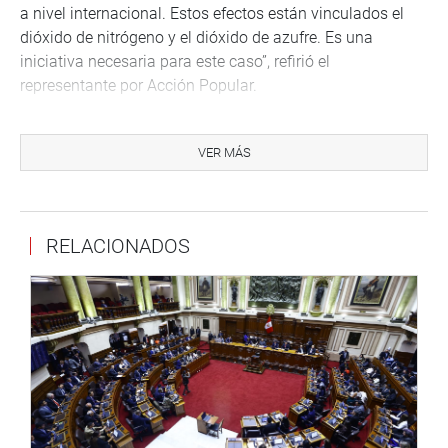
a nivel internacional. Estos efectos están vinculados el
dióxido de nitrógeno y el dióxido de azufre. Es una
iniciativa necesaria para este caso”, refirió el
representante por Acción Popular.
También refirió que la contaminación del aire representa
un importante riesgo medioambiental para la salud,
VER MÁS
fundamentalmente en las zonas de explotación y
transformación de recursos naturales, entre otros
aspectos vinculados a esa propuesta.
RELACIONADOS
Otra iniciativa expuesta estuvo a cargo del parlamentario
César Villanueva Arévalo (APP), quien solicitó modificar el
artículo 20 de la Ley de Áreas Naturales Protegidas, que
propone que los dueños o usuarios de derechos mineros,
energéticos u otro recurso que se encuentre dentro de un
área natural protegida, deberán asegurar que el ejercicio
de sus derechos sean compatibles con el Plan Maestro
que se establezca para este caso.