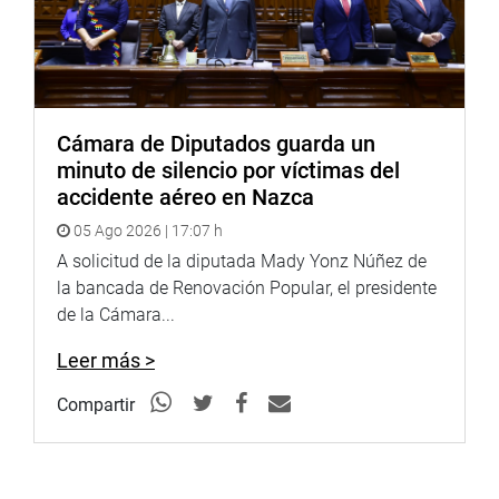
PRENSA CONGRESO
Cámara de Diputados guarda un
Puede encontrar más información en nuestra página web
minuto de silencio por víctimas del
y redes sociales.
accidente aéreo en Nazca
http://www.congreso.gob.pe/
05 Ago 2026 | 17:07 h
Facebook:
A solicitud de la diputada Mady Yonz Núñez de
https://www.facebook.com/congresodelarepublicadelperu?
la bancada de Renovación Popular, el presidente
fref=ts
de la Cámara...
Twitter:
https://twitter.com/congresoperu
Leer más >
<https://twitter.com/congresoperu>
Compartir
Youtube:
http://www.youtube.com/congresoperu
<http://www.youtube.com/congresoperu>
Soundcloud:
https://soundcloud.com/radiocongreso