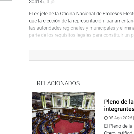
30414», dijo.
El ex jefe de la Oficina Nacional de Procesos Ele
que la elección de la representación parlamentaria
las autoridades regionales y municipales y elimin
parte de los requisitos legales para constituir un p
«Hay otras reformas que no son populares pero q
congresistas. Hoy en día el Congreso tiene el mi
1859», alertò.
A esta sesión de trabajo asistió además el congres
adelantó que el informe del subgrupo de trabajo so
RELACIONADOS
PRENSA CONGRESO
Pleno de l
integrante
05 Ago 2026 |
El Pleno de l
Otero, ratificó