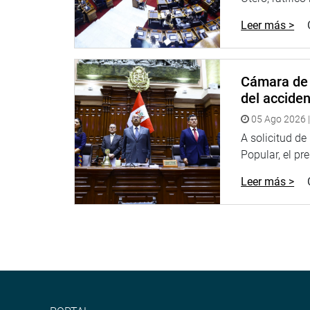
Leer más >
Cámara de 
del accide
05 Ago 2026 |
A solicitud d
Popular, el pr
Leer más >