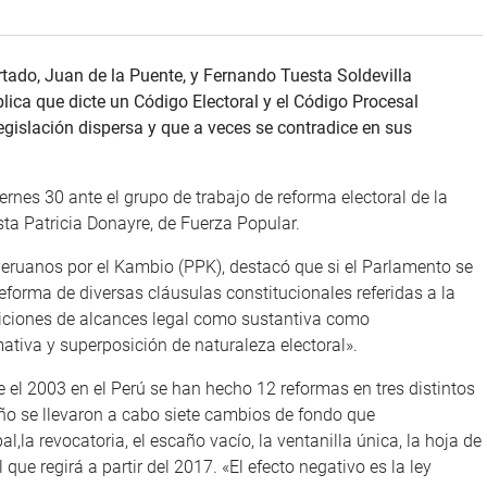
urtado, Juan de la Puente, y Fernando Tuesta Soldevilla
lica que dicte un Código Electoral y el Código Procesal
legislación dispersa y que a veces se contradice en sus
ernes 30 ante el grupo de trabajo de reforma electoral de la
ta Patricia Donayre, de Fuerza Popular.
Peruanos por el Kambio (PPK), destacó que si el Parlamento se
eforma de diversas cláusulas constitucionales referidas a la
siciones de alcances legal como sustantiva como
tiva y superposición de naturaleza electoral».
 el 2003 en el Perú se han hecho 12 reformas en tres distintos
o se llevaron a cabo siete cambios de fondo que
,la revocatoria, el escaño vacío, la ventanilla única, la hoja de
 que regirá a partir del 2017. «El efecto negativo es la ley