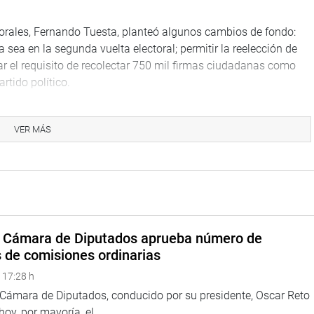
ctorales, Fernando Tuesta, planteó algunos cambios de fondo:
 sea en la segunda vuelta electoral; permitir la reelección de
ar el requisito de recolectar 750 mil firmas ciudadanas como
artido político.
ue son necesarias. Una de éstas es aumentar el número de
smo número de legisladores que el Congreso que funcionó en
VER MÁS
ista Gilbert Violeta (PPK), quien al término de las exposiciones
bre la reforma electoral estará listo en el verano del 2017.
a Cámara de Diputados aprueba número de
s de comisiones ordinarias
 17:28 h
a Cámara de Diputados, conducido por su presidente, Oscar Reto
 hoy, por mayoría, el...