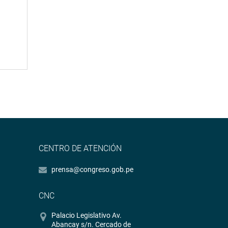
CENTRO DE ATENCIÓN
prensa@congreso.gob.pe
CNC
Palacio Legislativo Av.
Abancay s/n. Cercado de