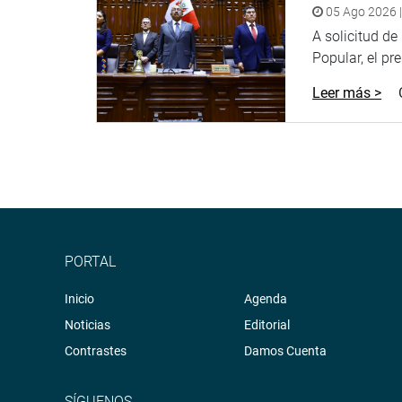
05 Ago 2026 |
A solicitud d
Popular, el pr
Leer más >
PORTAL
Inicio
Agenda
Noticias
Editorial
Contrastes
Damos Cuenta
SÍGUENOS