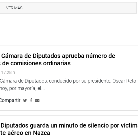
VER MÁS
na web y redes sociales.
a Cámara de Diputados aprueba número de
eru
s de comisiones ordinarias
 17:28 h
o
a Cámara de Diputados, conducido por su presidente, Oscar Reto
 hoy, por mayoría, el...
Compartir
Diputados guarda un minuto de silencio por vícti
nte aéreo en Nazca