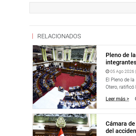
PRENSA-CONGRESO
RELACIONADOS
Puede encontrar más información en nuestra pági
http://www.congreso.gob.pe/
Pleno de l
Facebook:
https://www.facebook.com/congresop
integrante
Twitter: www.twitter .com/congresoperu
05 Ago 2026 |
Soundcloud: www.soundcloud.com/radiocongres
El Pleno de l
Otero, ratificó
Leer más >
Cámara de 
del accide