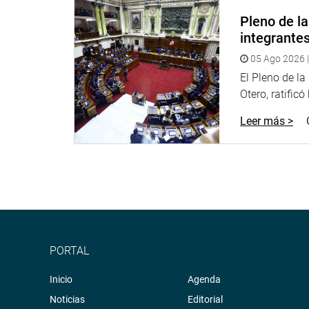
PRENSA CONGRESO
Pleno de l
integrante
05 Ago 2026 |
El Pleno de l
Otero, ratificó
Leer más >
PORTAL
Inicio
Agenda
Noticias
Editorial