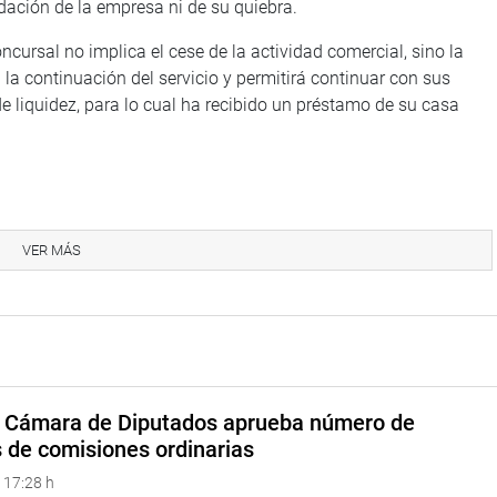
dación de la empresa ni de su quiebra.
ncursal no implica el cese de la actividad comercial, sino la
la continuación del servicio y permitirá continuar con sus
de liquidez, para lo cual ha recibido un préstamo de su casa
 la observación de la autógrafa de la ley que regula el
to de las entradas a conciertos de concurrencia masiva.
VER MÁS
observación del Poder Ejecutivo estuvo dirigida al retiro del
su respectivo informe técnico como parte de la documentación de
por no ser de su competencia.
P) se manifestó de acuerdo con el dictamen elaborado por la
a Cámara de Diputados aprueba número de
s de comisiones ordinarias
ta que radica en el derecho de los consumidores a tener reglas
 17:28 h
nciertos, sino también a la devolución de su dinero en caso de