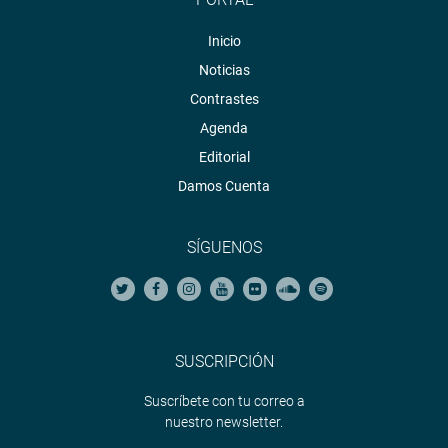
se recuerda, esta Ley ratificó también los actos
contractuales del proyecto Interoceánica e impidió las
Inicio
acciones de Control de la Contraloría General de la
Noticias
República sobre dichos aspectos.
Contrastes
Agenda
Editorial
Lima, 6 de abril del 2018
Damos Cuenta
Comisión Investigadora Multipartidaria
SÍGUENOS
SUSCRIPCIÓN
Suscríbete con tu correo a
nuestro newsletter.