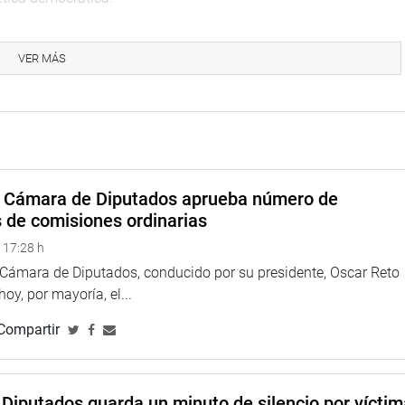
ejercicio adecuado del cargo, el uso adecuado de los bienes
ransparencia y la discreción.
VER MÁS
arse y disciplinarse cada día para superar los dilemas éticos;
compromisos de liderazgo en la gestión ética”, sostuvo el
n la construcción de una democracia ética porque -según dijo-
iudadano al margen de la ética. (RMD)
a Cámara de Diputados aprueba número de
s de comisiones ordinarias
 17:28 h
a Cámara de Diputados, conducido por su presidente, Oscar Reto
 hoy, por mayoría, el...
Compartir
Diputados guarda un minuto de silencio por vícti