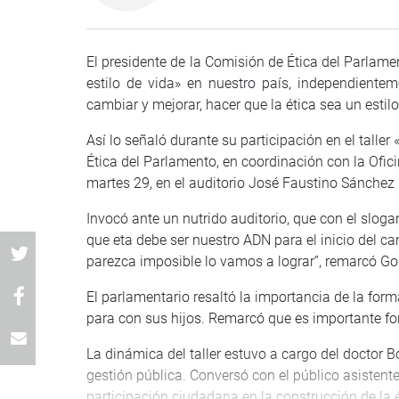
El presidente de la Comisión de Ética del Parlame
estilo de vida» en nuestro país, independiente
cambiar y mejorar, hacer que la ética sea un estil
Así lo señaló durante su participación en el taller
Ética del Parlamento, en coordinación con la Ofici
martes 29, en el auditorio José Faustino Sánchez 
Invocó ante un nutrido auditorio, que con el slog
que eta debe ser nuestro ADN para el inicio del 
parezca imposible lo vamos a lograr”, remarcó Go
El parlamentario resaltó la importancia de la form
para con sus hijos. Remarcó que es importante fo
La dinámica del taller estuvo a cargo del doctor B
gestión pública. Conversó con el público asistente s
participación ciudadana en la construcción de la 