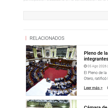
Remarcó que son deberes de la función pública el 
del Estado, la responsabilidad, la neutralidad, la t
“Es responsabilidad del ciudadano conocer, inform
por otro lado, los líderes políticos deben asumir 
especialista.
RELACIONADOS
Finalmente, invocó a la ciudadanía a participar e
no hay desarrollo sostenible de un Estado o un c
Pleno de l
integrante
PRENSA CONGRESO
05 Ago 2026 |
29-8-17
El Pleno de l
Otero, ratificó
Leer más >
Cámara de 