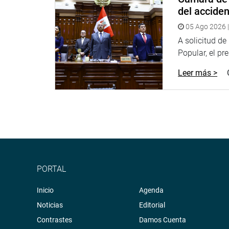
del accide
05 Ago 2026 |
A solicitud d
Popular, el pr
Leer más >
PORTAL
Inicio
Agenda
Noticias
Editorial
Contrastes
Damos Cuenta