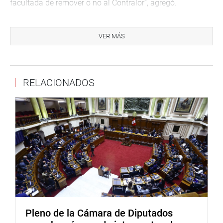
facultada de remover o no al Contralor”, agregó.
VER MÁS
Anunció, además, que el ministro de Economía y
Finanzas, Alfredo Thorne Vetter, a su solicitud, se
presentará ese mismo día ante la Comisión de
Fiscalización y Contraloría con el fin de aclarar su
RELACIONADOS
participación en una conversación con el Contralor
General, registrada en un audio, en el que se revelaría una
supuesta presión del Gobierno, según señala una
denuncia periodística.
Respecto al audio difundido, Salgado dijo que es bastante
grave que se involucre a la investidura del Presidente de
la República, es decir, se toma el nombre del jefe del
Estado para poner en condición un pedido
Pleno de la Cámara de Diputados
de presupuesto adicional para la máxima institución de