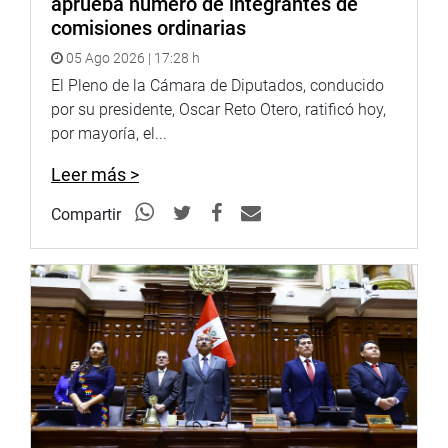
aprueba número de integrantes de
control del país.
comisiones ordinarias
05 Ago 2026 | 17:28 h
“Tendremos que escuchar al ministro Thorne en la
El Pleno de la Cámara de Diputados, conducido
Comisión de Fiscalización”, dijo Salgado, quien dijo
por su presidente, Oscar Reto Otero, ratificó hoy,
respetar la opinión individual de algunos legisladores que
por mayoría, el...
han pedido la renuncia del titular del MEF.
Leer más >
Compartir
Agregó que al final son los votos los que deciden, de
acuerdo a la posición política que toma cada bancada
parlamentaria. “Que yo sepa todavía no hay nada al
respecto”, anotó.
RESCATAR ROL DEL PARLAMENTO