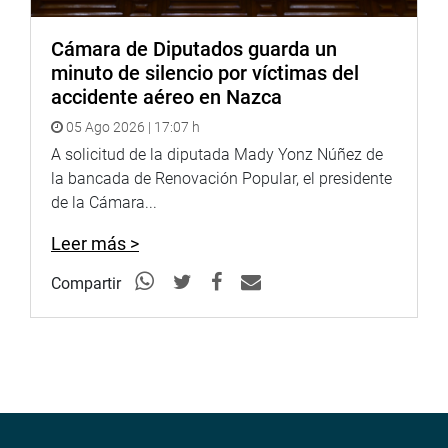
Salgado indicó que hay que destacar el rol del
Parlamento en el control político de los actos del Poder
Cámara de Diputados guarda un
Ejecutivo y de dar un equilibrio de poderes, que está
minuto de silencio por víctimas del
dando mejores resultados de lo que muchos esperaban.
accidente aéreo en Nazca
05 Ago 2026 | 17:07 h
A solicitud de la diputada Mady Yonz Núñez de
Agregó que se está tratando de demostrar que hay
la bancada de Renovación Popular, el presidente
posibilidad de convivencia entre un Gobierno y un
de la Cámara...
Congreso de oposición, “pero aceptando los roles que nos
ha colocado la sociedad por los votos”.
Leer más >
Compartir
Como ejemplo, dijo que en la última sesión plenaria del
jueves se aprobaron 19 iniciativas aprobadas, de las
cuales cuatro eran del Poder Ejecutivo. Invitó a analizar
las votaciones de los proyectos de leyes, que demuestran
que son aprobadas, en su mayoría, por unanimidad.