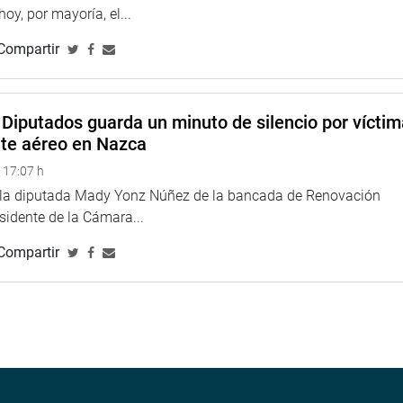
 hoy, por mayoría, el...
Compartir
na web y redes sociales.
Diputados guarda un minuto de silencio por vícti
nte aéreo en Nazca
o
 17:07 h
e la diputada Mady Yonz Núñez de la bancada de Renovación
esidente de la Cámara...
Compartir