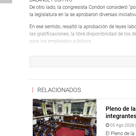
De otro lado, la congresista Condori consideró “pos
la legislatura en la se aprobaron diversas iniciativ
En ese sentido, resaltó la aprobación de leyes la
las gratificaciones, la libre disponibilidad de lo
para los empleados públicos.
Consideró importante la posibilidad que Petroperú 
la mayor cantidad de recursos comprobados, “que
Resaltó también la puesta en agenda y aprobación d
ley contra el maltrato animal, contra la violencia 
reforma electoral, modificaciones que esperan se
RELACIONADOS
Sin embargo, lamentó que no existiera el consens
Defensor del Pueblo.
Pleno de l
integrante
“En este tema tenemos que hacer un mea culpa, p
05 Ago 2026 |
tenido toda la voluntad para elegir al Defensor d
la legisladora tacneña tras hacer votos para correg
El Pleno de l