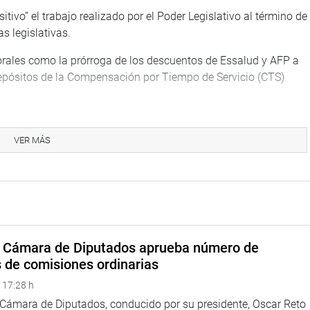
itivo” el trabajo realizado por el Poder Legislativo al término de
as legislativas.
borales como la prórroga de los descuentos de Essalud y AFP a
s depósitos de la Compensación por Tiempo de Servicio (CTS)
pueda operar y administrar el lote petrolero 192, en Loreto, con
 es de todos los peruanos”.
VER MÁS
e las leyes de seguridad alimentaria y agricultura familiar, la
a los niños, modificaciones a la Ley de Partidos Políticos y la
r promulgados por el presidente Ollanta Humala.
o entre todas las bancadas para aprobar la elección del nuevo
a Cámara de Diputados aprueba número de
s de comisiones ordinarias
orque lamentablemente a pesar que la Mesa Directiva ha
 17:28 h
el Pueblo, no encontramos el consenso entre las bancadas”, dijo
ir esta situación en la próxima legislatura. (LC)
a Cámara de Diputados, conducido por su presidente, Oscar Reto