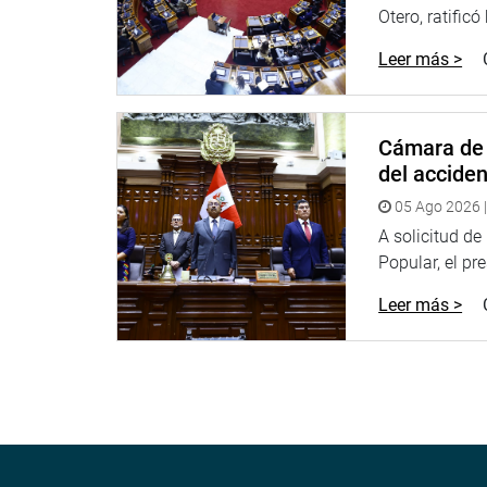
Otero, ratificó
PRENSA CONGRESO
Leer más >
Puede encontrar más información en nuestra pági
www.congreso.gob.pe
Facebook: www.facebook.com/congresoperu
Twitter: www.twitter.com/congresoperu
Cámara de 
Youtube: www.youtube.com/congresoperu
del accide
Soundcloud: www.soundcloud.com/radiocongres
05 Ago 2026 |
A solicitud d
Popular, el pr
Leer más >