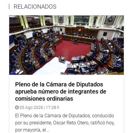
Agregó que, entre los cambios importantes, primero se
RELACIONADOS
busca ajustar los requisitos para que un extranjero pueda
obtener la residencia permanente en el Perú.
“No podemos permitir que personas con antecedentes
penales, tengan la oportunidad de establecerse en el Perú.
El segundo punto clave es el control de nuestras
fronteras, pues estas tienen serias vulnerabilidades”,
detalló la parlamentaria.
En una segunda consulta, la propuesta fue exonerada de
segunda votación con 89 votos a favor, 2 en contra y 2
Pleno de la Cámara de Diputados
abstenciones.
aprueba número de integrantes de
OFICINA DE COMUNICACIONES E IMAGEN
comisiones ordinarias
INSTITUCIONAL
05 Ago 2026 | 17:28 h
El Pleno de la Cámara de Diputados, conducido
por su presidente, Oscar Reto Otero, ratificó hoy,
por mayoría, el...