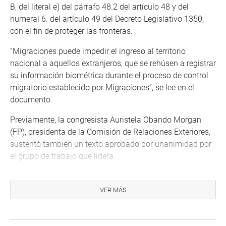
B, del literal e) del párrafo 48.2 del artículo 48 y del
numeral 6. del artículo 49 del Decreto Legislativo 1350,
con el fin de proteger las fronteras.
“Migraciones puede impedir el ingreso al territorio
nacional a aquellos extranjeros, que se rehúsen a registrar
su información biométrica durante el proceso de control
migratorio establecido por Migraciones”, se lee en el
documento.
Previamente, la congresista Auristela Obando Morgan
(FP), presidenta de la Comisión de Relaciones Exteriores,
sustentó también un texto aprobado por unanimidad por
el grupo de trabajo que lidera.
A su turno, la congresista María del Carmen Alva Prieto
(No A), autora de una de las iniciativas de ley, refirió que
VER MÁS
la propuesta busca fortalecer el control migratorio y
proteger la seguridad de todos los peruanos.