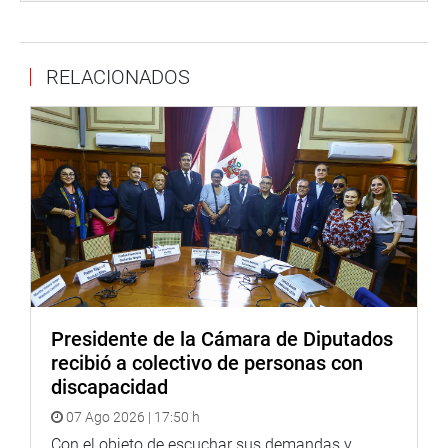
SNP, los que tengan como mínimo sesenta y cinco (65)
años y cumplan con acreditar por lo menos diez (10)
años de aportes, y los que no lleguen a quince (15) años
RELACIONADOS
de aportes tienen derecho a una pensión de jubilación de
hasta doscientos cincuenta y 00/100 soles (250,00 soles)
doce (12) veces al año.
Para los que tengan como mínimo sesenta y cinco (65)
años y cumplan con acreditar por lo menos quince (15)
años de aportes y no lleguen a veinte (20) años de
aportes tienen derecho a una pensión de jubilación de
hasta trescientos cincuenta y 00/100 soles (350,00 soles)
doce (12) veces al año.
Asimismo, los afiliados que tengan cuando menos
Presidente de la Cámara de Diputados
cincuenta (50) años y veinticinco (25) años a más de
recibió a colectivo de personas con
aportes tienen derecho a la pensión de jubilación
discapacidad
adelantada en el SNP. La remuneración de referencia es
07 Ago 2026 | 17:50 h
igual al promedio mensual que resulte de dividir entre
sesenta (60), el total de remuneraciones efectivas o
Con el objeto de escuchar sus demandas y