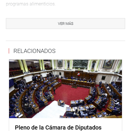
programas alimenticios.
PRENSA – CONGRESO (Jarvi) 8 – 9 -2017
VER MÁS
Puede encontrar más información en nuestra página web
y redes sociales.
http://www.congreso.gob.pe/
Facebook:
RELACIONADOS
https://www.facebook.com/congresodelarepublicadelperu?
fref=ts
Twitter:
https://twitter.com/congresoperu
<
https://twitter.com/congresoperu
>
Youtube:
http://www.youtube.com/congresoperu
<
http://www.youtube.com/congresoperu
>
Soundcloud:
https://soundcloud.com/radiocongreso
<
https://soundcloud.com/radiocongreso
>
Sistema de Archivo Fotográfico (SAF):
http://www4.congreso.gob.pe/fotografia.asp
Pleno de la Cámara de Diputados