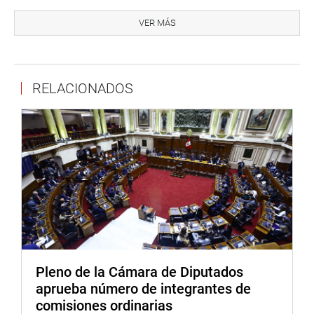
Si estas acciones se realizaran en forma pública o en una
institución educativa, o mediante objetos, libros,
VER MÁS
imágenes, o a través de actos sociales, o mediante el uso
de tecnología de la información y comunicaciones, la
sanción será entre ocho y 15 años de prisión.
RELACIONADOS
El vicepresidente de la comisión, Francisco Villavicencio,
en ausencia del titular Salvador Heresi, dijo que se trata
de proteger la seguridad ciudadana, el respeto a la vida, la
libertad individual, entre otros derechos y, por otro lado,
sancionar las conductas lesivas al orden constitucional.
Durante el amplio debate que se desarrolló, Luciana León
Romero, una de las autoras, dijo que la propuesta tipifica
con claridad el delito de apología al terrorismo y que los
jueces podrán actuar, como en el caso del Mausoleo de
terroristas fallecidos.
Pleno de la Cámara de Diputados
aprueba número de integrantes de
“Con esta modificación al Código Penal, se sancionará
comisiones ordinarias
con drasticidad las marchas y reuniones como las que