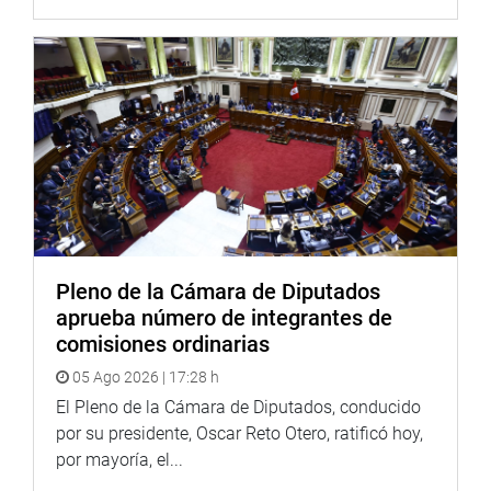
Servicios de reparación integral El Estado brinda los
siguientes servicios de reparación integral: 1. Tratamiento
de salud física y mental de la víctima hasta su
recuperación integral por los daños ocasionados por los
delitos que señala el artículo 2 de la presente ley. 2.
Garantiza la educación de la víctima. 3. Subvención
económica a la víctima, en el caso de ser necesario, que
incluya su alimentación, vestimenta, hospedaje y otros
gastos
OFICINA DE COMUNICACIONES E IMAGEN
Pleno de la Cámara de Diputados
INSTITUCIONAL
aprueba número de integrantes de
comisiones ordinarias
05 Ago 2026 | 17:28 h
El Pleno de la Cámara de Diputados, conducido
por su presidente, Oscar Reto Otero, ratificó hoy,
por mayoría, el...