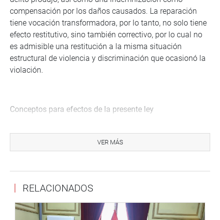
compensación por los daños causados. La reparación
tiene vocación transformadora, por lo tanto, no solo tiene
efecto restitutivo, sino también correctivo, por lo cual no
es admisible una restitución a la misma situación
estructural de violencia y discriminación que ocasionó la
violación.
Conceptos para efectos de la presente ley
Se entiende por restitución al establecimiento de acciones
para devolver a la víctima a la situación anterior a la
VER MÁS
violación con medidas simbólicas tendientes a investigar
y difundir la verdad de lo sucedido y sancionar a los
responsables, mostrando solidaridad, conciencia social y
RELACIONADOS
reconocimiento a la dignidad de las víctimas.
Las medidas de satisfacción tienen el objetivo de
reintegrar la dignidad de las víctimas y ayudar a