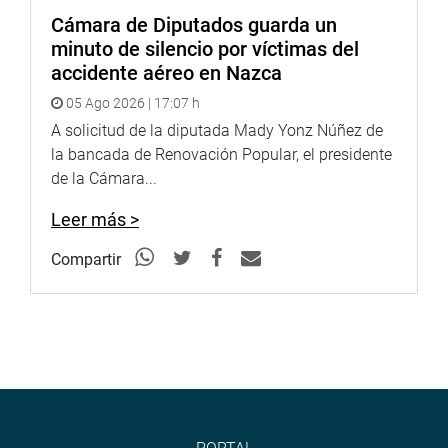
Cámara de Diputados guarda un
minuto de silencio por víctimas del
A las 2.15 de la tarde se efectuará la sesión de instalación
accidente aéreo en Nazca
y juramentación de los parlamentarios jóvenes, quienes
05 Ago 2026 | 17:07 h
además elegirán a su Mesa Directiva que presidirá la
A solicitud de la diputada Mady Yonz Núñez de
sesión plenaria de los jóvenes parlamentarios. El acto se
la bancada de Renovación Popular, el presidente
realizará en el auditorio Andrade Carmona.
de la Cámara...
Leer más >
A partir de las 2 de la tarde las comisiones conformadas
Compartir
debatirán los proyectos de ley y elaborarán los
dictámenes correspondientes. De 5.30 a 7 pm. se reunirá
el Consejo Directivo que elaborará la agenda del Pleno del
Parlamento Joven.
El viernes 23
, desde las 9.15 de la mañana, se realizará la
sesión plenaria del Parlamento Joven bajo la dirección de