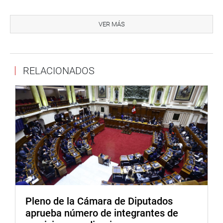
VER MÁS
Reunirá a 130 parlamentarios jóvenes de los 24
departamentos del país que obtuvieron las mejores
calificaciones en un proceso de selección. Ellos
representan a sus lugares de origen siguiendo el modelo
RELACIONADOS
de la cuota electoral señalada por el Jurado Nacional de
Elecciones.
El encuentro nacional será inaugurado el jueves 22 a las
9:30 a.m. de la mañana por la primera vicepresidenta del
Congreso, Rosa María Bartra, como parte de un programa
especial que contará con la participación de congresistas
y funcionarios del Parlamento. Será en el hemiciclo Raúl
Porras Barrenechea.
Pleno de la Cámara de Diputados
aprueba número de integrantes de