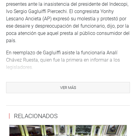
presentes ante la inasistencia del presidente del Indecopi,
Ivo Sergio Gagluiffi Piercechi. El congresista Yonhy
Lescano Ancieta (AP) expresó su molestia y protestó por
ese desaire y despreocupación del funcionario, dijo, por la
poca atención que aquel presta al público consumidor del
país.
En reemplazo de Gagluiffi asiste la funcionaria Analí
Chávez Ruesta, quien fue la primera en informar a los
legisladores.
PRENSA-CONGRESO
VER MÁS
Puede encontrar más información en nuestra página web
y redes sociales.
http://www.congreso.gob.pe/
RELACIONADOS
Facebook:
https://www.facebook.com/congresoperu
Twitter:
https://twitter.com/congresoperu