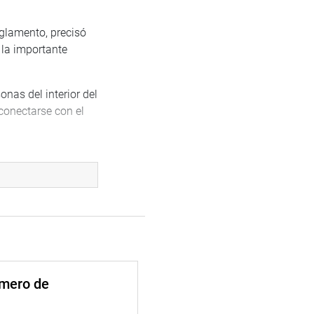
glamento, precisó
 la importante
nas del interior del
rconectarse con el
to, según indicaron
a mejora de la
úmero de