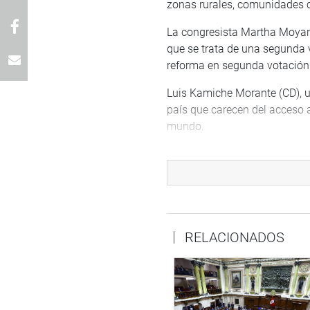
zonas rurales, comunidades 
La congresista Martha Moyano
que se trata de una segunda 
reforma en segunda votación
Luis Kamiche Morante (CD), un
país que carecen del acceso a
mundo.
Durante el debate, los parlam
porque que el internet es un 
calidad de vida de las person
OFICINA DE COMUNICACIONE
RELACIONADOS