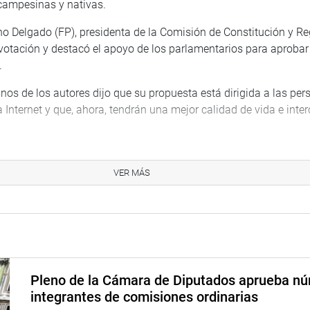
campesinas y nativas.
 Delgado (FP), presidenta de la Comisión de Constitución y Re
votación y destacó el apoyo de los parlamentarios para aprobar
.
os de los autores dijo que su propuesta está dirigida a las perso
 Internet y que, ahora, tendrán una mejor calidad de vida e inte
entarios de diferentes bancadas se mostraron a favor del proyec
medio para el pleno ejercicio de los derechos fundamentales en l
VER MÁS
as.
S E IMAGEN INSTITUCIONAL
Pleno de la Cámara de Diputados aprueba n
integrantes de comisiones ordinarias