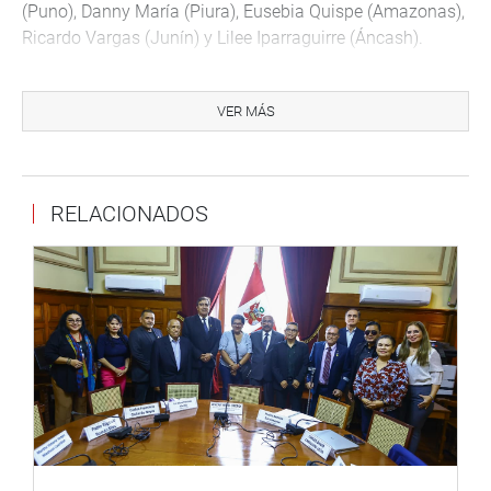
(Puno), Danny María (Piura), Eusebia Quispe (Amazonas),
Ricardo Vargas (Junín) y Lilee Iparraguirre (Áncash).
Al concluir la mesa de trabajo, el congresista Alex
Paredes señaló que la evidencia técnica demuestra que la
VER MÁS
formación socioemocional es un componente esencial
para la mejora del sistema educativo nacional. El
parlamentario reafirmó el compromiso institucional de
RELACIONADOS
continuar con el seguimiento de estas políticas
pedagógicas para garantizar herramientas efectivas que
prioricen el bienestar de los estudiantes en todo el país.
OFICINA DE COMUNICACIONES E IMAGEN
INSTITUCIONAL