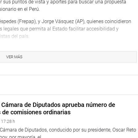
ar sus puntos de vista y aportes para buscar una propuesta
onario en el Perú.
spedes (Frepap), y Jorge Vásquez (AP), quienes coincidieron
legales que permita al Estado facilitar accesibilidad y
stas del país.
onte refirió que los aportes y propuestas que fueron recogidas
isis que la comisión viene desarrollando en esta primera etapa
VER MÁS
a Cámara de Diputados aprueba número de
s de comisiones ordinarias
 17:28 h
a Cámara de Diputados, conducido por su presidente, Oscar Reto
 hoy, por mayoría, el...