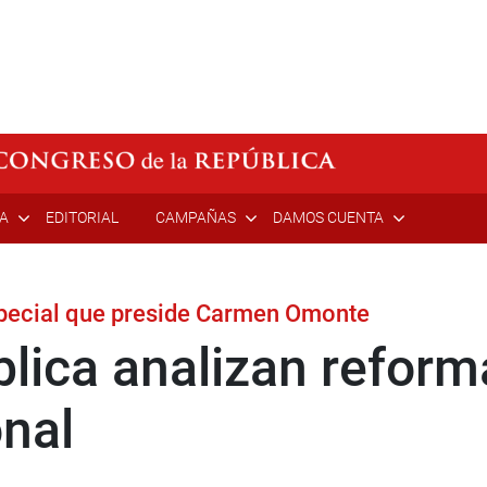
ÍA
EDITORIAL
CAMPAÑAS
DAMOS CUENTA
pecial que preside Carmen Omonte
lica analizan reforma
onal