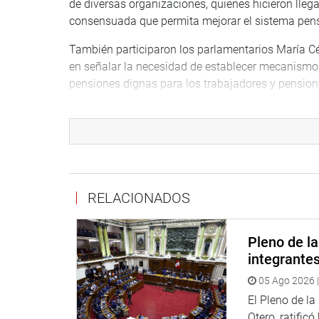
de diversas organizaciones, quienes hicieron lleg
consensuada que permita mejorar el sistema pensi
También participaron los parlamentarios María Cé
en señalar la necesidad de establecer mecanismos 
pensiones dignas para los trabajadores y pensioni
Al término de la reunión la congresista Carmen Om
formarán parte del proceso del diagnóstico y anál
de acuerdo a su plan de trabajo.
RELACIONADOS
Lima, 04 de Julio se 2020
PRENSA-CONGRESO
Pleno de l
integrante
05 Ago 2026 |
El Pleno de l
Otero, ratificó