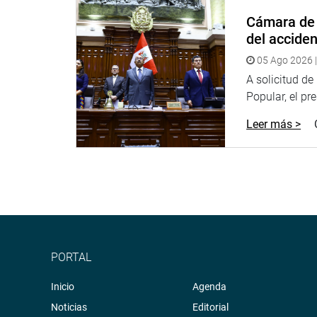
Cámara de 
Al inicio del evento hizo su presentación la Polic
del accide
responder a la orden de su guía. También pusiero
Copacabana al interpretar una tradicional mariner
05 Ago 2026 |
A solicitud d
Participaron con otras danzas los alumnos de la 
Popular, el pr
EL acto más aplaudido fue el interpretado por el 
Leer más >
uniformes y con pabellón en mano, demostraron ta
SEMANA DE LA DEMOCRACIA
Cabe precisar que, como parte de las actividades 
través de la Oficina de Participación Ciudadana, v
Parlamento interuniversitario y el Parlamento Int
adolescentes puedan participar en el proceso de d
PORTAL
“El Parlamento Interuniversitario congregó a 15 un
Inicio
de Lima y Callao. Inclusive, vinieron de Chincha 
Agenda
desarrollar la función de legislar”, informó la jef
Noticias
Editorial