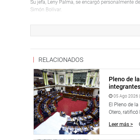
Su jefa, Leny Palma, se encargó personalmente de s
Simón Bolívar.
“Por resolución de las Naciones Unidas, el 15 de s
Democracia” con la finalidad de invocar a los país
respeto de los derechos y al significado de vivir e
población a que comparta con el Congreso que repr
Los ciudadanos tuvieron la oportunidad de conocer 
RELACIONADOS
registrados por el Jurado Nacional de Elecciones 
Peruanos por el Kambio, Alianza para el Progreso,
Pleno de l
Justicia, Vida y Libertad.
integrante
“Abrimos las puertas a todo el público porque el 
05 Ago 2026 |
democracia donde están albergadas todas las fuer
El Pleno de l
FIESTA DEMOCRÁTICA
Otero, ratificó
Leer más >
Como parte del programa de actividades se realizar
banda de músicos de la Policía Nacional quienes i
nacional de la costa, sierra y selva.