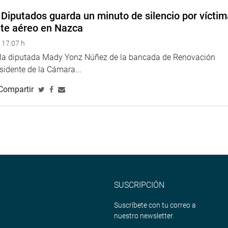
Diputados guarda un minuto de silencio por vícti
ía Canina desmostrando, además de habilidad, disciplina al
nte aéreo en Nazca
n la nota colorida alumnos del colegio Nuestra Señora de
a norteña.
 17:07 h
e la diputada Mady Yonz Núñez de la bancada de Renovación
Escuela Nacional Superior de Folclore José María Arguedas
esidente de la Cámara...
grupo de danza de la Policía Nacional quienes ataviados de sus
Compartir
lento y elegancia al bailar al compás de la marinera norteña
por la “Semana de la Democracia”, el Parlamento Nacional, a
iene desarrollando varias actividades que se iniciaron con el
erescolar, que son dinámicas que permiten que jóvenes y
ebate del proyecto hasta convertirse en ley.
SUSCRIPCIÓN
iversidades y el Parlamento Interescolar reunió a 19 colegios
Suscríbete con tu correo a
con mucho entusiasmo a vivir la experiencia de ser congresista y
nuestro newsletter.
a de participación ciudadana