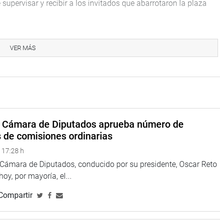
upervisar y recibir a los invitados que abarrotaron la plaza
etiembre se instituyó como el “Día Internacional de la
es para poner en vitrina temas vinculados a los valores, al
VER MÁS
n un sociedad democrática. Se trata de eso, de invitar a la
esenta a la casa de las leyes y de la democracia”, dijo Palma.
el ideario y los estatutos de varios de los partidos políticos
y que tienen representación parlamentaria: Fuerza Popular,
 Partido Aprista Peruano, Acción Popular y Frente Amplio por
a Cámara de Diputados aprueba número de
s de comisiones ordinarias
Congreso representa a todos los peruanos y es la casa de la
 17:28 h
zas políticas”, dijo Palma
a Cámara de Diputados, conducido por su presidente, Oscar Reto
 hoy, por mayoría, el...
Compartir
on presentaciones artísticas y la nota festiva la puso la
nterpretaron un variado repertorio de temas de folclore