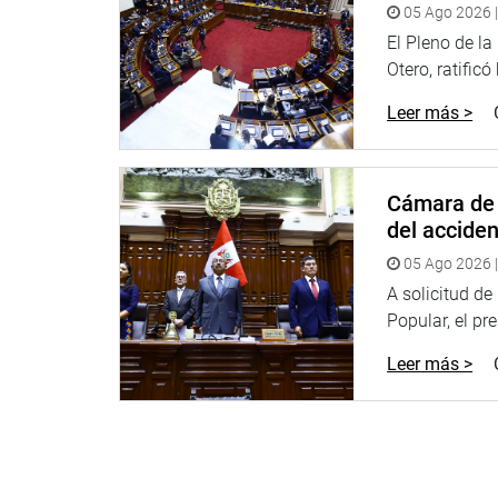
05 Ago 2026 |
El Pleno de l
Otero, ratificó
Leer más >
Cámara de 
del accide
05 Ago 2026 |
A solicitud d
Popular, el pr
Leer más >