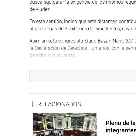
busca equiparar la exigencia de los mismos requi
de viudez.
En este sentido, indicó que este dictamen contribu
alcanza más de 3 millones de expedientes, cuya m
Asimismo, la congresista Sigrid Bazán Narro (CD-
la Declaración de Derechos Humanos, con la sente
derecho a la igualdad.
Finalmente, con 108 votos a favor, se exoneró de 
OFICINA DE COMUNICACIONES E IMAGEN INSTI
RELACIONADOS
Pleno de l
integrante