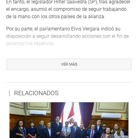
En tanto, el legislador Hitler Saavedra (SP), tras agradecer
el encargo, asumió el compromiso de seguir trabajando
de la mano con los otros países de la alianza.
Por su parte, el parlamentario Elvis Vergara indicó su
disposición a seguir desarrollando acciones con el fin de
alcanzar los objetivos.
Finalmente, por acuerdo unánime, se aprobó el Plan de
Trabajo, y acordaron como fecha para las sesiones
VER MÁS
presenciales, los miércoles a las 11 de la mañana.
También integran la comisión especial los parlamentarios
Edgard Reymundo Mercado (CD-JP), Enrique Wong
RELACIONADOS
Pujada (PP), Adriana Tudela Gutiérrez (Avanza País),
Jorge Zeballos Aponte (RP), Rosangella Barbarán Reyes
(FP) y David Jiménez Heredia (FP).
OFICINA DE COMUNICACIONES