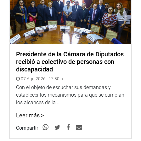
<
https://twitter.com/congresoperu
>
Youtube:
http://www.youtube.com/congresoperu<http://www.youtub
Soundcloud:
Presidente de la Cámara de Diputados
https://soundcloud.com/radiocongreso<https://soundcloud
recibió a colectivo de personas con
discapacidad
07 Ago 2026 | 17:50 h
Con el objeto de escuchar sus demandas y
establecer los mecanismos para que se cumplan
los alcances de la...
Leer más >
Compartir