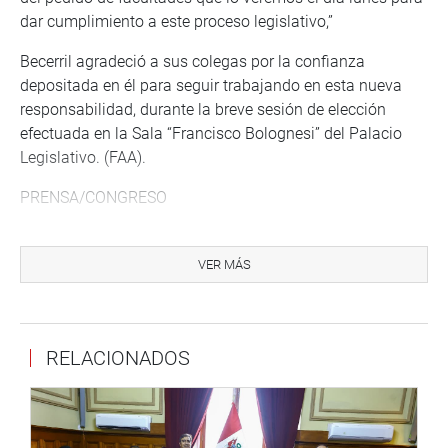
dar cumplimiento a este proceso legislativo,”
Becerril agradeció a sus colegas por la confianza
depositada en él para seguir trabajando en esta nueva
responsabilidad, durante la breve sesión de elección
efectuada en la Sala “Francisco Bolognesi” del Palacio
Legislativo. (FAA).
PRENSA/CONGRESO
Más información en nuestra página web y redes sociales.
VER MÁS
http://www.congreso.gob.pe/
Facebook:
https://www.facebook.com/congresodelarepublicadelperu?
RELACIONADOS
fref=ts<https://www.facebook.com/congresodelarepublicad
fref=ts
>
Twitter:
https://twitter.com/congresoperu