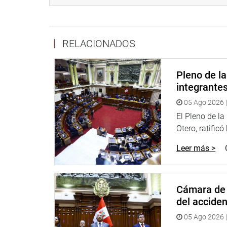
Puede encontrar más información en nuestra pági
Heraldo
:
goo.gl/Ty5Tto
RELACIONADOS
Portal:
http://www.congreso.gob.pe/
Facebook:
https://goo.gl/s5t7XN
Pleno de l
Twitter:
https://goo.gl/iMywRR
integrante
YouTube:
https://goo.gl/VBXBNk
05 Ago 2026 |
Radio:
goo.gl/hMwTg1
El Pleno de l
fotografia.congreso.gob.pe
Otero, ratificó
Leer más >
Cámara de 
del accide
05 Ago 2026 |