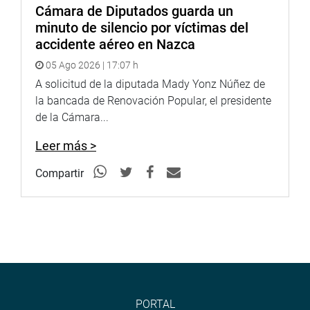
Youtube:
http://www.youtube.com/congresoperu
<
http://ww
Cámara de Diputados guarda un
Soundcloud:
https://soundcloud.com/radiocongreso
<
https:
minuto de silencio por víctimas del
Sistema de Archivo Fotográfico
accidente aéreo en Nazca
(SAF):
http://www4.congreso.gob.pe/fotografia.asp
05 Ago 2026 | 17:07 h
A solicitud de la diputada Mady Yonz Núñez de
la bancada de Renovación Popular, el presidente
de la Cámara...
Leer más >
Compartir
PORTAL