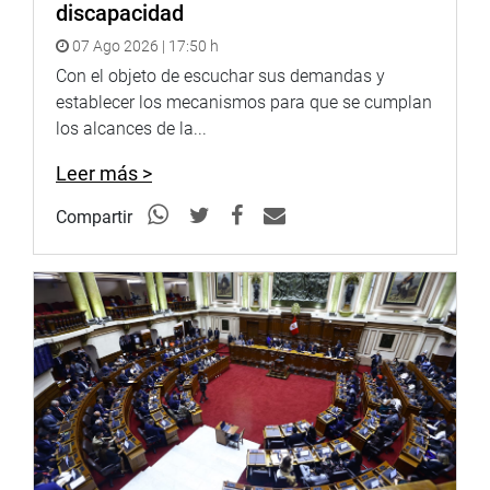
discapacidad
Youtube:
http://www.youtube.com/congresoperu
07 Ago 2026 | 17:50 h
<
http://www.youtube.com/congresoperu
>
Soundcloud:
Con el objeto de escuchar sus demandas y
https://soundcloud.com/radiocongreso
<
https://soundcloud.com/radiocongreso
establecer los mecanismos para que se cumplan
>
Sistema de Archivo Fotográfico (SAF):
los alcances de la...
http://www4.congreso.gob.pe/fotografia.asp
Leer más >
Compartir