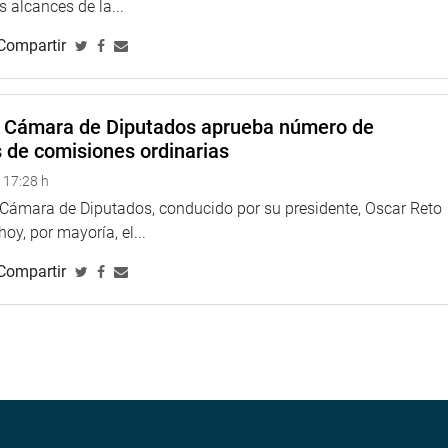
 alcances de la...
r Fernández Cáceres; Almirante de la Marina de Guerra el Perú,
ubiate Talledo; y delegaciones deportivas de Estados Unidos,
Compartir
s.
a Cámara de Diputados aprueba número de
s de comisiones ordinarias
na web y redes sociales.
 17:28 h
a Cámara de Diputados, conducido por su presidente, Oscar Reto
larepublicadelperu?fref=ts
 hoy, por mayoría, el...
//twitter.com/congresoperu
>
<
http://www.youtube.com/congresoperu
>
Compartir
eso
<
https://soundcloud.com/radiocongreso
>
4.congreso.gob.pe/fotografia.asp