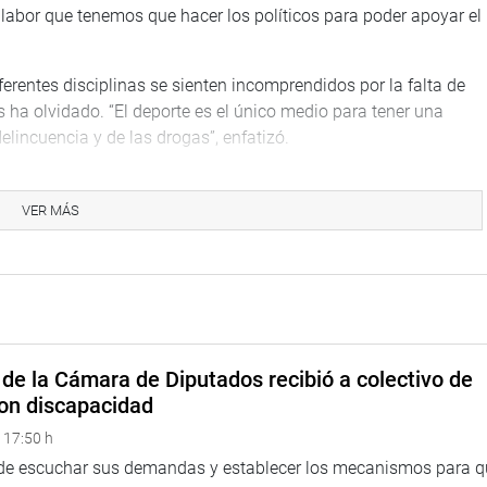
labor que tenemos que hacer los políticos para poder apoyar el
erentes disciplinas se sienten incomprendidos por la falta de
ha olvidado. “El deporte es el único medio para tener una
elincuencia y de las drogas”, enfatizó.
smos internacionales en apoyar con sus mejores y reconocidos
en el deporte, eso lo que tenemos que conseguir en el Perú que
VER MÁS
táculos para poder tener una vida de hermandad, de
ijo.
a de Lucha, Félix Isisola Villalobos, dio la palabra de
 la presidenta del Congreso. “Me siento feliz, emocionado
recinto. Una demostración clara de la capacidad intelectual por
de la Cámara de Diputados recibió a colectivo de
ía retos y aversiones. Gracias a la señora Luz Salgado esta
on discapacidad
ivarianos, Sudamericanos, Panamericanos y Mundiales. Esta
hermanos”, expresó.
 17:50 h
 de escuchar sus demandas y establecer los mecanismos para 
ante de la United World Wristlng América, Francisco Lee; el