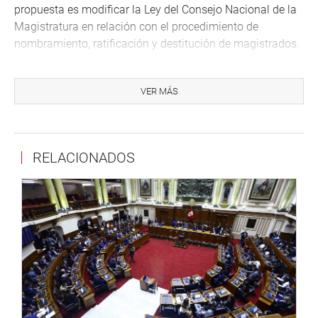
propuesta es modificar la Ley del Consejo Nacional de la
Magistratura en relación con el procedimiento de
nombramiento, ratificación y destitución de magistrados.
También se aprobó un proyecto de ley que propone la
prohibición, cierre temporal o definitivo de comisarías o
VER MÁS
puestos de control policial en zonas de alto tránsito de
tráfico ilícito de drogas e insumos químicos.
Para determinar la responsabilidad política en los
RELACIONADOS
diferentes ámbitos de gobierno, se propone la creación de
oficinas encargadas de prevención y lucha contra el
narcotráfico en los gobiernos regionales, provinciales y
locales.
Asimismo, se acordó la propuesta de reformar el
financiamiento de partidos políticos en el Perú y la
modificatoria de la Ley de Partidos obligando a incluir en
la declaración jurada de vida la relación de parientes
hasta el segundo grado de afinidad y cuarto de