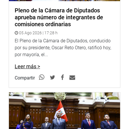
consanguinidad, y la obligación de informar a sus
Pleno de la Cámara de Diputados
partidos políticos y la ONPE sobre aportes y gastos en la
aprueba número de integrantes de
campaña electoral.
comisiones ordinarias
Traslado de droga
05 Ago 2026 | 17:28 h
El Pleno de la Cámara de Diputados, conducido
La Comisión ha establecido siete proyectos de ley
por su presidente, Oscar Reto Otero, ratificó hoy,
destinados a tratar de impedir el traslado de drogas,
por mayoría, el...
como control de equipajes, carga y pasajeros en el
transporte terrestre, aéreo, marítimo y fluvial; acciones de
Leer más >
prevención y control en los puertos y terminales
portuarios; creación de la Escuela Nacional de
Compartir
Estibadores; regulación de los procedimientos de
interceptación y derribamiento de las aeronaves civiles
usadas para el tráfico ilícito de drogas en el espacio aéreo
peruano.
Del mismo modo, implementación de un servicio médico
en los aeropuertos para los operativos antidrogas vía