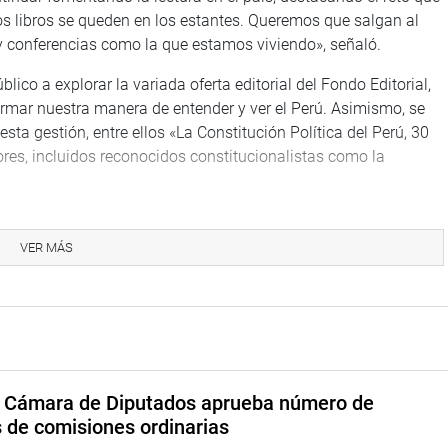
s libros se queden en los estantes. Queremos que salgan al
s y conferencias como la que estamos viviendo», señaló.
lico a explorar la variada oferta editorial del Fondo Editorial,
ormar nuestra manera de entender y ver el Perú. Asimismo, se
sta gestión, entre ellos «La Constitución Política del Perú, 30
res, incluidos reconocidos constitucionalistas como la
aje a los autores cuyos trabajos enriquecen el pensamiento
cívica y cultural. Un reconocimiento merecido a su invaluable
VER MÁS
rita, continúa contribuyendo al crecimiento y la construcción de
ferta editorial, se invita a visitar el Fondo Editorial del
.
a Cámara de Diputados aprueba número de
s de comisiones ordinarias
TUCIONAL