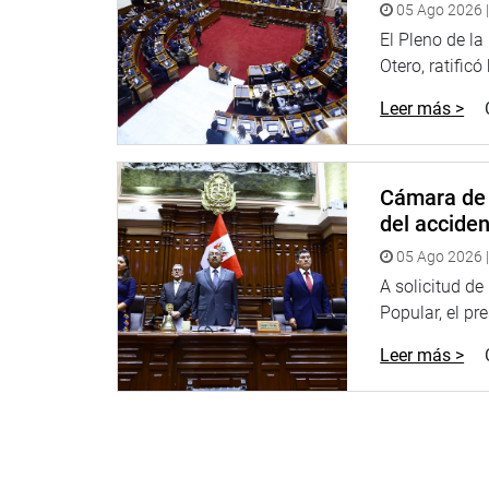
05 Ago 2026 |
El Pleno de l
Otero, ratificó
Leer más >
Cámara de 
del accide
05 Ago 2026 |
A solicitud d
Popular, el pr
Leer más >