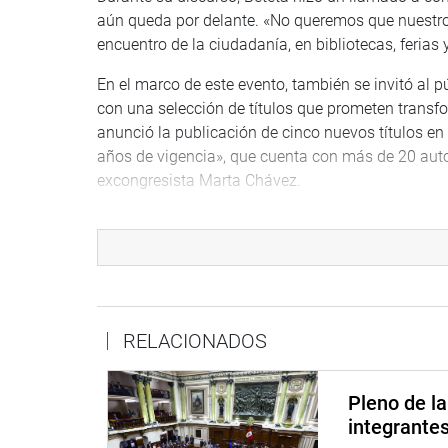
aún queda por delante. «No queremos que nuestro
encuentro de la ciudadanía, en bibliotecas, feria
En el marco de este evento, también se invitó al púb
con una selección de títulos que prometen transf
anunció la publicación de cinco nuevos títulos en e
años de vigencia», que cuenta con más de 20 auto
excongresista Marta Chávez.
Finalmente, en el evento también se rindió homen
nacional y fortalecen nuestra memoria histórica, 
aporte intelectual, que, a través de la palabra esc
una sociedad más reflexiva y consciente.
Para aquellos interesados en conocer más sobre la o
RELACIONADOS
Congreso en el Jr. Huallaga 330, Cercado de Lima
Pleno de l
integrante
OFICINA DE COMUNICACIONES E IMAGEN INSTI