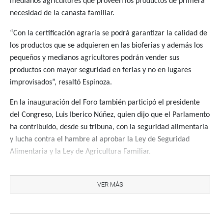
medianos agricultores que proveen los productos de primera
necesidad de la canasta familiar.
“Con la certificación agraria se podrá garantizar la calidad de
los productos que se adquieren en las bioferias y además los
pequeños y medianos agricultores podrán vender sus
productos con mayor seguridad en ferias y no en lugares
improvisados”, resaltó Espinoza.
En la inauguración del Foro también participó el presidente
del Congreso, Luis Iberico Núñez, quien dijo que el Parlamento
ha contribuído, desde su tribuna, con la seguridad alimentaria
y lucha contra el hambre al aprobar la Ley de Seguridad
Alimentaria y la Ley de Agricultura Familiar.
El representante peruano ante el Frente Parlamentario Contra
el Hambre de América Latina y el Caribe, congresista Jaime
VER MÁS
Delgado, resaltó la importancia de informar al consumidor
para que pueda elegir la opción que más le convenga. Fue en