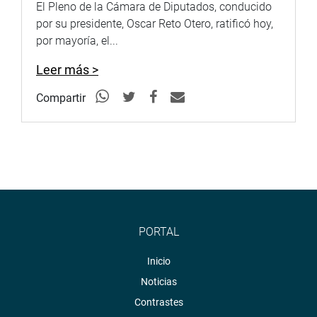
El Pleno de la Cámara de Diputados, conducido
<https://twitter.com/congresoperu>
por su presidente, Oscar Reto Otero, ratificó hoy,
por mayoría, el...
Youtube:
http://www.youtube.com/congresoperu
<http://www.youtube.com/congresoperu>
Leer más >
Soundcloud:
https://soundcloud.com/radiocongreso
Compartir
<https://soundcloud.com/radiocongreso>
PORTAL
Inicio
Noticias
Contrastes