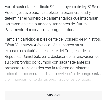
Fue al sustentar el artículo 90 del proyecto de ley 3185 del
Poder Ejecutivo para restablecer la bicameralidad y
determinar el número de parlamentarios que integrarían
las cámaras de diputados y senadores del futuro
Parlamento Nacional con arraigo territorial.
También participó el presidente del Consejo de Ministros,
César Villanueva Arévalo, quién al comenzar su
exposición saludó al presidente del Congreso de la
República Daniel Salaverry, destacando la renovación de
su compromiso por cumplir con sacar adelante los
proyectos relacionados con la reforma del sistema
judicial, la bicameralidad, la no reelección de congresistas
y el financiamiento de las organizaciones políticas.
Villanueva, refirió que hubo una Constitución
descentralista de los constituyentes de 1,979, desde esa
VER MÁS
época ya había una visión clara y tenían en mente el
desafío de la descentralización política e integración del