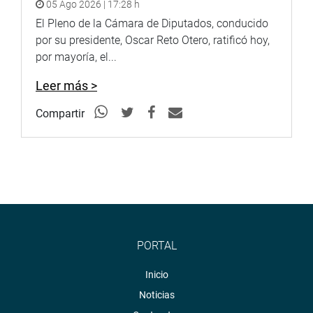
05 Ago 2026 | 17:28 h
Puede encontrar más información en nuestra página web
El Pleno de la Cámara de Diputados, conducido
y redes sociales.
por su presidente, Oscar Reto Otero, ratificó hoy,
por mayoría, el...
Heraldo
:
goo.gl/Ty5Tto
Leer más >
Portal:
http://www.congreso.gob.pe/
Compartir
Facebook:
https://goo.gl/s5t7XN
Twitter:
https://goo.gl/iMywRR
YouTube:
https://goo.gl/VBXBNk
Radio:
goo.gl/hMwTg1
fotografia.congreso.gob.pe
PORTAL
Inicio
Noticias