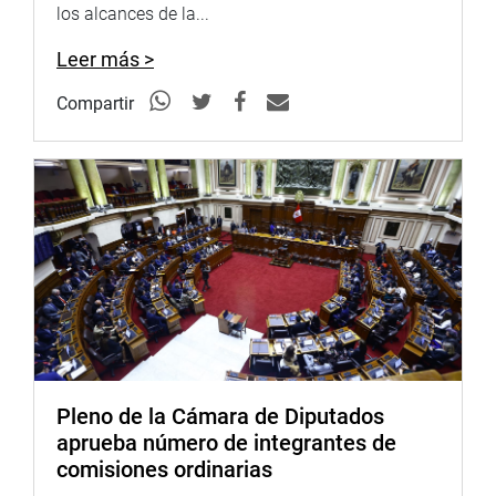
para 100 diputados”, subrayó.
los alcances de la...
Aclaró que muchos de esos movimientos no se han
Leer más >
sentido por los partidos tradicionales.
Compartir
Expresó que lo que se busca es que desarrolle una carrera
política basada en resultados y experiencia, “articulando
la representación municipal, distrital, provincial, regional y
nacional”.
“La propuesta del Ejecutivo, responde a la necesidad de
contar con un parlamento que exprese la diversidad del
país e impulsar el ingreso del Perú a la OCDE”, puntualizó.
(JCHOY)
Pleno de la Cámara de Diputados
aprueba número de integrantes de
PRENSA-CONGRESO
comisiones ordinarias