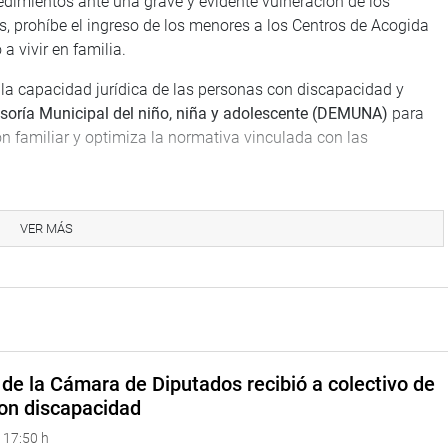
edimientos ante una grave y evidente vulneración de los
, prohíbe el ingreso de los menores a los Centros de Acogida
a vivir en familia.
la capacidad jurídica de las personas con discapacidad y
soría Municipal del niño, niña y adolescente
(DEMUNA)
para
n familiar y optimiza la normativa vinculada con las
icó como
«peligroso»
dejar en manos de los funcionarios de
nto o dictado de disposiciones complementarias en la promoción
VER MÁS
ecisado cuáles son los «
espacios de crianza positivos
«.
 la Mujer para determinar algo tan importante como definir a
ijo.
de la Cámara de Diputados recibió a colectivo de
on discapacidad
 17:50 h