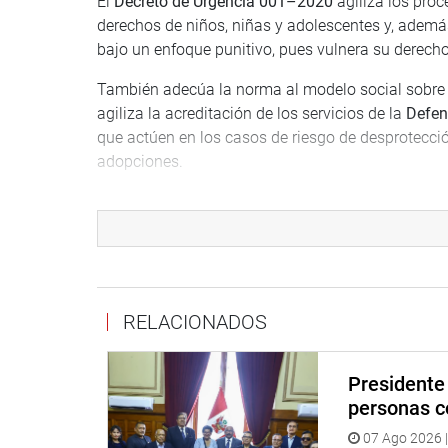
El
Decreto de Urgencia 001–2020
agiliza los proc
derechos de niños, niñas y adolescentes y, además
bajo un enfoque punitivo, pues vulnera su derecho 
También adecúa la norma al modelo social sobre 
agiliza la acreditación de los servicios de la
Defen
que actúen en los casos de riesgo de desprotecció
adopciones.
Por su parte, la l
egisladora Milagros Salazar
calif
turno del Ministerio de la Mujer, el establecimie
de estilos de crianza positivos para los menores.
Sostuvo que el dispositivo no ha definido ni ha pr
RELACIONADOS
“
Esto es dar un cheque en blanco al Ministerio de
qué tipo de familia debe ser enviado un menor
”, d
Presidente 
PRENSA-CONGRESO
personas c
07 Ago 2026 |