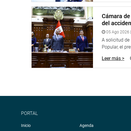
General de la Republica para su debate.
PRENSA CONGRESO
Cámara de 
del accide
05 Ago 2026 |
A solicitud d
Popular, el pr
Leer más >
PORTAL
Inicio
Agenda