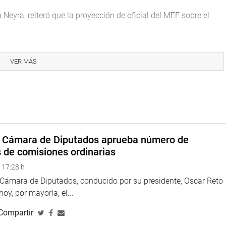
 Neyra, reiteró que la proyección de oficial del MEF sobre el
 la información que tenemos. Durante el primer semestre se
ue podemos llegar a esa cifra y si al final es 3,9 o 4,1. No
VER MÁS
arcó el ministro.
porque “si sacamos a los organismos constitucionalmente
e la República, entre otros, que funcionan en Lima y que por
estaría proyectando un Presupuesto Institucional de Apertura
cual – dijo- es una clara muestra de que el presupuesto se
a Cámara de Diputados aprueba número de
s de comisiones ordinarias
do los detalles del Presupuesto Nacional 2019 en la sesión de
 17:28 h
a Cámara de Diputados, conducido por su presidente, Oscar Reto
 jueves convocada para escuchar del Ejecutivo las propuestas
 hoy, por mayoría, el...
ento Daniel Salaverry Villa, informó que los documentos
Compartir
l Peruano y enviados a la Comisión de Presupuesto y Cuenta