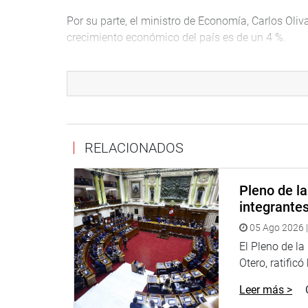
Por su parte, el ministro de Economía, Carlos Oliva
crecimiento económico del país es de un 4 %.
“No somos adivinos, simplemente estamos usando
ha crecido 4,5 % y eso nos hace sentir seguros de q
somos adivinos para dar una cifra tan exacta”, rem
Reiteró que el presupuesto será descentralizado 
autónomos, como el Poder Judicial y el Congreso d
RELACIONADOS
su naturaleza no pueden ser descentralizadas, se 
de 2019 que estaría pasando de 30 % a un 44%, lo 
Pleno de l
está descentralizando cada vez más”, subrayó.
integrante
Carlos Oliva se comprometió a continuar debatien
05 Ago 2026 |
la Comisión de Presupuesto del Congreso.
El Pleno de l
Antes de concluir la sesión extraordinaria de hoy
Otero, ratificó
del presupuesto público, el presidente del Parlam
Leer más >
debatidos serán publicados en el diario oficial E