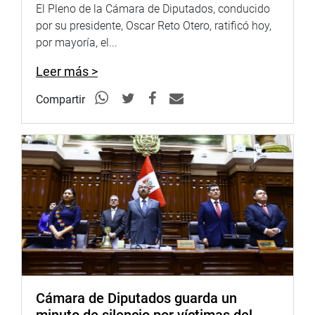
día que se tenía para su promulgación y no hubo tiempo
El Pleno de la Cámara de Diputados, conducido
ni siquiera para analizar las observaciones.
por su presidente, Oscar Reto Otero, ratificó hoy,
por mayoría, el...
“Tengo satisfacción de comprobar que el gobierno ha
reconocido que el decreto de urgencia no sirvió de nada,
Leer más >
creo que ya comenzamos a coincidir. El Decreto de
Urgencia fue una burla para todos”, expresó.
Compartir
Úrsula Letona, interrumpiendo, señaló que es necesario
tener en cuenta dos aspectos: no tenemos claro el
balance que ha dejado el decreto de urgencia. Además se
tiene que informar sobre el valor real de los activos de las
empresas corruptas.
“Necesitamos evidencias para tener conocimiento de la
situación en que se encuentran las empresas corruptas,
en cuánto se ha valorizado la empresa Odebrecht. Nada
se nos ha informado. No se puede trabajar a ciegas”,
aseveró.
Cámara de Diputados guarda un