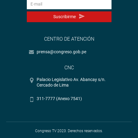
Humanos, Salvador Heresi, y los miembros de ambas
comisiones acordaron un cuarto intermedio de la sesión
Suscribirme
conjunta. (JON)
PRENSA- CONGRESO
CENTRO DE ATENCIÓN
prensa@congreso.gob.pe
CNC
Palacio Legislativo Av. Abancay s/n.
Cercado de Lima
311-7777 (Anexo 7541)
Congreso TV 2023. Derechos reservados.