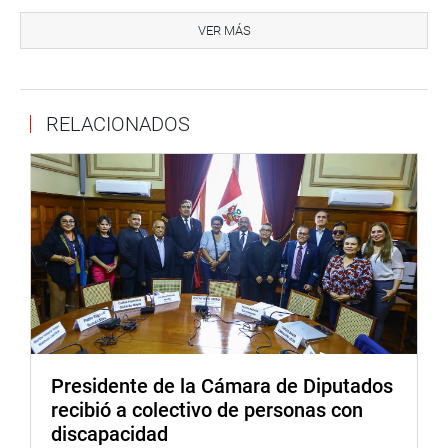
“La familia de La Joya, como la familia de todo el Perú,
necesita tener un terreno donde vivir, una casita -por más
VER MÁS
modesta que sea- donde nuestros hijos vivan con
tranquilidad y seguridad jurídica; que no estemos con la
amenaza que ya nos sacan, que ya nos desalojan, que ya
RELACIONADOS
nos retiran, que la FAP no está enjuiciando. Por eso,
agradezco al Gobierno y al ministro de Economía, que
nos han dado estos recursos para el saneamiento de La
Joya”, acotó.
Finalmente, resaltó que luego del diagnóstico que se
haga se continuará con la titulación individual de cada
propiedad. “Porque democracia es que mi hijo tenga
posibilidad de estudiar, tenga agua, corriente eléctrica, un
colegio, salud (…) por eso tenemos que trabajar juntos”,
destacó.
Presidente de la Cámara de Diputados
En la actividad estuvo presente la legisladora Kira
recibió a colectivo de personas con
Alcarraz Agüero (PP) y el presidente de las UPIS del centro
discapacidad
poblado La Joya, Marco Manrique, entre otras