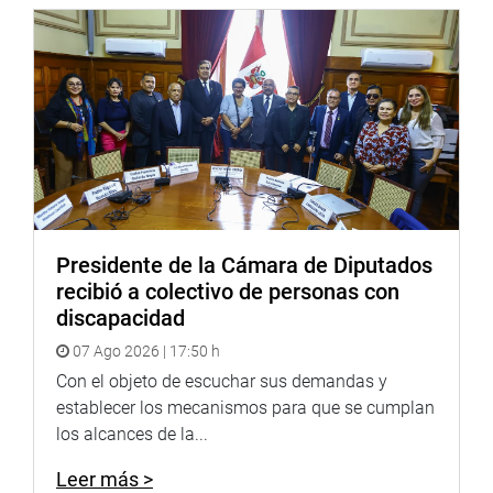
Zerga; el contralor general de la república, César Aguilar
Surichaqui y el jefe de la ONPE, Piero Corvetto, entre otros
funcionarios.
OFICINA DE COMUNICACIONES E IMAGEN
INSTITUCIONAL
Presidente de la Cámara de Diputados
recibió a colectivo de personas con
discapacidad
07 Ago 2026 | 17:50 h
Con el objeto de escuchar sus demandas y
establecer los mecanismos para que se cumplan
los alcances de la...
Leer más >