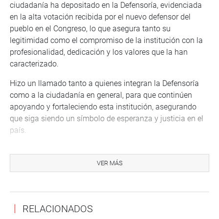
ciudadanía ha depositado en la Defensoría, evidenciada
en la alta votación recibida por el nuevo defensor del
pueblo en el Congreso, lo que asegura tanto su
legitimidad como el compromiso de la institución con la
profesionalidad, dedicación y los valores que la han
caracterizado.
Hizo un llamado tanto a quienes integran la Defensoría
como a la ciudadanía en general, para que continúen
apoyando y fortaleciendo esta institución, asegurando
que siga siendo un símbolo de esperanza y justicia en el
país.
Al concluir, el titular del Parlamento Nacional celebró el
legado de la Defensoría, deseando que su labor sea
VER MÁS
siempre un ejemplo de solidaridad en la búsqueda de un
Perú más justo y equitativo. ¡Feliz aniversario!.
De la celebración de aniversario participaron también la
RELACIONADOS
presidenta del Tribunal Constitucional, Luz Pacheco