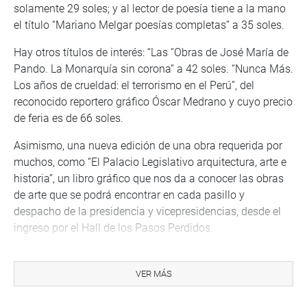
solamente 29 soles; y al lector de poesía tiene a la mano
el título “Mariano Melgar poesías completas” a 35 soles.
Hay otros títulos de interés: “Las “Obras de José María de
Pando. La Monarquía sin corona” a 42 soles. “Nunca Más.
Los años de crueldad: el terrorismo en el Perú”, del
reconocido reportero gráfico Óscar Medrano y cuyo precio
de feria es de 66 soles.
Asimismo, una nueva edición de una obra requerida por
muchos, como “El Palacio Legislativo arquitectura, arte e
historia”, un libro gráfico que nos da a conocer las obras
de arte que se podrá encontrar en cada pasillo y
despacho de la presidencia y vicepresidencias, desde el
ingreso por el Hall de los Pasos Perdidos.
Del mismo modo está a la venta libros sobre documentos
históricos, semblanzas, biografías de nuestros próceres,
VER MÁS
textos sobre la Independencia y la República y ensayos
sobre historia peruana.