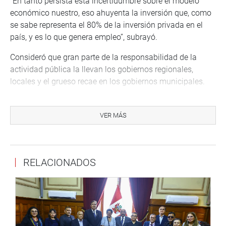
“En tanto persista esta incertidumbre sobre el modelo
económico nuestro, eso ahuyenta la inversión que, como
se sabe representa el 80% de la inversión privada en el
país, y es lo que genera empleo”, subrayó.
Consideró que gran parte de la responsabilidad de la
actividad pública la llevan los gobiernos regionales,
locales y el grueso recae en los gobiernos municipales.
Sobre el proyecto propuesto por el Poder Ejecutivo,
manifestó que la fórmula planteada está dirigida a un
VER MÁS
problema más estructural, a un crecimiento a largo plazo.
Dijo estar de acuerdo con la medida presentada.
Mencionó que desde el año pasado y la actual gestión del
RELACIONADOS
MEF, se ha llevado a cabo el Plan Impulsa Perú y
actualmente Punche Perú que son esfuerzos del gobierno
nacional para mitigar este escenario de estancamiento
motivado por un deterioro de los riesgos externos y
recientemente por esta conflictividad y violencia social