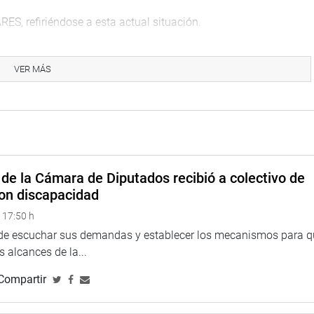
RES, refiriéndose a esta actual situación.
ogístico se espera reducir los miles de contratos a solo 300.
VER MÁS
50 contratistas y varias licitaciones públicas y subastas
rma virtual – ayudan a mejorar los precios y abastecer de
aís.
n líneas generales, la obligatoriedad de abastecerse de hasta
macias y boticas para la posterior venta al público.
de la Cámara de Diputados recibió a colectivo de
altó la importancia del DU y señaló la importancia del mismo,
on discapacidad
 alcance del bolsillo de toda la población, así como permitiría
 17:50 h
evar los medicamentos a los establecimientos de salud en forma
 de escuchar sus demandas y establecer los mecanismos para 
 alcances de la...
Compartir
sa, los parlamentarios Milagros Salazar, Héctor Becerril,
za, coincidieron en señalar la necesidad de establecer mejores