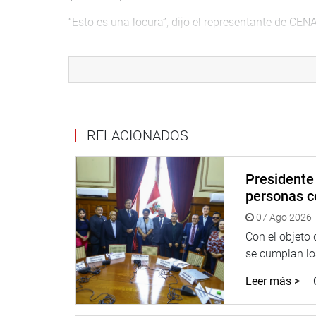
“Esto es una locura”, dijo el representante de CENA
Colchado precisó, además, que con este operador l
Dijo que actualmente cuentan con 172 ejecutoras, 
inversas electrónicas que -por su condición de fo
medicamentos básicos a diversos hospitales del p
RELACIONADOS
Reforzó la importancia del DU 007 que establece e
40 medicamentos “esenciales genéricos” en las far
Presidente 
A su turno, la funcionaria de DIGEMID también res
personas c
toda vez que dicha norma pondría las medicinas al
07 Ago 2026 |
que un solo operador logístico eficiente pueda ll
oportuna y a nivel nacional.
Con el objeto
se cumplan los
AJUSTES NECESARIOS
Leer más >
Luego de la exposición de los funcionarios del Min
Lizbeth Robles, Rolando Reátegui y Justiniano Apa