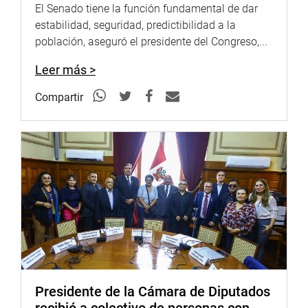
con los lineamientos adoptados por el Pleno y el Consejo
El Senado tiene la función fundamental de dar
Directivo. (JSR)
estabilidad, seguridad, predictibilidad a la
población, aseguró el presidente del Congreso,...
Leer más >
PRENSA-CONGRESO
Compartir
Puede encontrar más información en nuestra página web
y redes sociales.
http://www.congreso.gob.pe/
Facebook:
https://www.facebook.com/congresoperu
Twitter:
https://twitter.com/congresoperu
Youtube:
http://www.youtube.com/congresoperu
Soundcloud:
https://soundcloud.com/radiocongreso
Presidente de la Cámara de Diputados