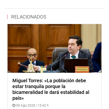
el artículo 12 del Reglamento del Congreso de la
República.
RELACIONADOS
En sus primeras declaraciones a la prensa, el congresista
Luis Galarreta dijo que si es elegido para acceder a la
presidencia del Congreso continuará manteniendo los
consensos multipartidarios mientras que el vocero de la
bancada de Frente Amplio, Marco Arana, dijo que la lista
encabezada por su colega Cevallos Flores es una
alternativa porque FA es una «oposición democrática».
La Mesa Directiva del Congreso tiene a su cargo la
dirección administrativa del Congreso y de los debates
que se realizan en el pleno del mismo, de la Comisión
Miguel Torres: «La población debe
Permanente y del Consejo Directivo, así como la
estar tranquila porque la
representación oficial del Congreso en los actos
bicameralidad le dará estabilidad al
protocolares. La Mesa Directiva supervisa la
país»
administración del Congreso bajo las políticas
09 Ago 2026 | 13:42 h
administrativas y financieras que establece, de acuerdo