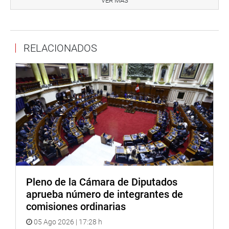
VER MÁS
bancadas de Honor y Democracia (HyD) y Podemos Perú
(PP).
De acuerdo con lo establecido en el Reglamento del
RELACIONADOS
Congreso, el acto de elección se llevará a cabo de manera
presencial, mediante cédula, sin participación virtual.
Con este proceso democrático, el Parlamento renovará su
Mesa Directiva para continuar con el desarrollo de sus
funciones constitucionales durante el último periodo
anual de sesiones de este quinquenio.
OFICINA DE COMUNICACIONES E IMAGEN
INSTITUCIONAL
Pleno de la Cámara de Diputados
aprueba número de integrantes de
comisiones ordinarias
05 Ago 2026 | 17:28 h