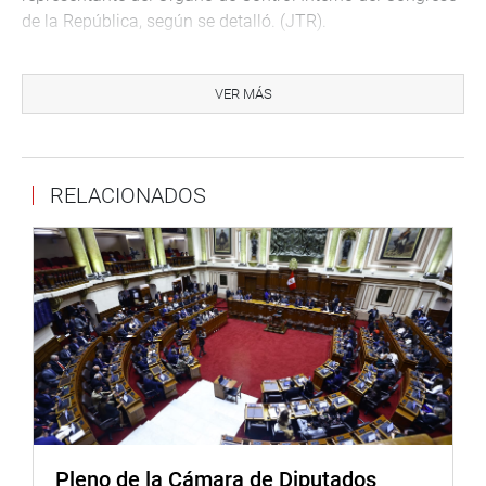
de la República, según se detalló. (JTR).
VER MÁS
PRENSA-CONGRESO
RELACIONADOS
Puede encontrar más información en nuestra página web
y redes sociales.
http://www.congreso.gob.pe/
Facebook:
https://www.facebook.com/congresoperu
Twitter:
https://twitter.com/congresoperu
Pleno de la Cámara de Diputados