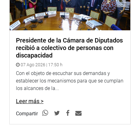
visual), Fútbol 7 (Parálisis cerebral), Goalball
(Discapacidad visual), Judo (Discapacidad visual) y
Boccia (Parálisis cerebral y discapacidad severa) (EPA)
Presidente de la Cámara de Diputados
recibió a colectivo de personas con
CENTRO DE NOTICIAS
discapacidad
07 Ago 2026 | 17:50 h
PRENSA-CONGRESO 12-6-18
Con el objeto de escuchar sus demandas y
establecer los mecanismos para que se cumplan
los alcances de la...
Puede encontrar más información en nuestra página web
y redes sociales.
Leer más >
Compartir
Heraldo
:
goo.gl/Ty5Tto
Portal:
http://www.congreso.gob.pe/