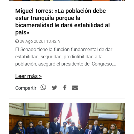
que sean ejemplo de superación.
Miguel Torres: «La población debe
ANPPERÚ
estar tranquila porque la
bicameralidad le dará estabilidad al
La Asociación Nacional Paralímpica del Perú
país»
(ANPPERÚ), que funciona desde el 2015, es reconocida a
09 Ago 2026 | 13:42 h
nivel nacional e internacional como la entidad rectora en
el Perú del movimiento paralímpico.
El Senado tiene la función fundamental de dar
estabilidad, seguridad, predictibilidad a la
La conforman las Federaciones Deportivas Nacionales
población, aseguró el presidente del Congreso,...
de Atletismo, Natación, Tiro, Fedenadif, Bádminton, Tenis
de mesa, Taekwondo y pesas.
Leer más >
Su presidenta, Luisa Villar Gálvez, sostuvo que el trabajo
Compartir
ad honoren que realizan se fundamenta en el coraje, la
determinación, la inspiración e igualdad de sus
deportistas.
La ANPPERÚ organiza disciplinas paradeportivas de
Atletismo, Pesas, Tiro, Natación, Fútbol 5 (Discapacidad