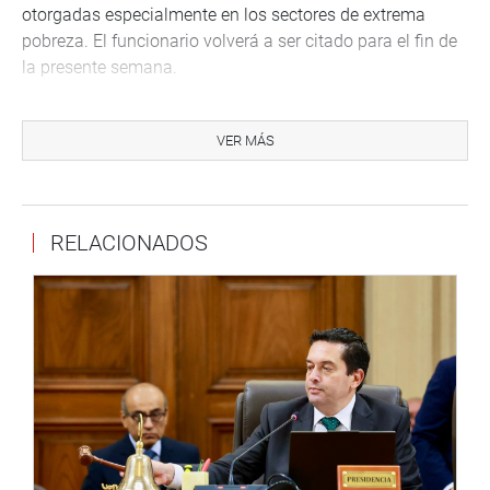
otorgadas especialmente en los sectores de extrema
pobreza. El funcionario volverá a ser citado para el fin de
la presente semana.
VER MÁS
Asimismo, el legislador invitó a la realización de la
Primera Feria Internacional de Aparatos Biotecnológicos,
impulsado por la Comisión de Inclusión Social, con el
objetivo de hacer accesible la obtención de ayudas
RELACIONADOS
biomecánicas para la discapacidad.
De la misma forma, al Primer Congreso Iberoamericano
Sobre Discapacidad que contará con la participación de
legisladores de diversos países que trabajan con similar
agenda.
La comisión también ha creado el Premio Nacional de
Inclusión Perú, que se otorgará a las personas que
trabajen por el tema y/o a las personas con discapacidad