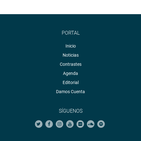
Facebook:
https://goo.gl/s5t7XN
Twitter:
https://goo.gl/iMywRR
YouTube:
https://goo.gl/VBXBNk
PORTAL
Radio:
goo.gl/hMwTg1
Inicio
fotografia.congreso.gob.pe
Noticias
Contrastes
Agenda
Editorial
Damos Cuenta
SÍGUENOS