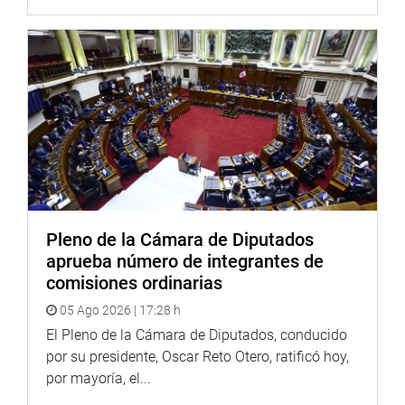
Portal:
http://www.congreso.gob.pe/
Facebook:
https://goo.gl/s5t7XN
Twitter:
https://goo.gl/iMywRR
YouTube:
https://goo.gl/VBXBNk
Radio:
goo.gl/hMwTg1
fotografia.congreso.gob.Vale
Pleno de la Cámara de Diputados
aprueba número de integrantes de
comisiones ordinarias
05 Ago 2026 | 17:28 h
El Pleno de la Cámara de Diputados, conducido
por su presidente, Oscar Reto Otero, ratificó hoy,
por mayoría, el...