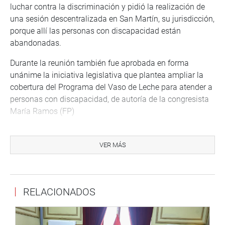
luchar contra la discriminación y pidió la realización de
una sesión descentralizada en San Martín, su jurisdicción,
porque allí las personas con discapacidad están
abandonadas.
Durante la reunión también fue aprobada en forma
unánime la iniciativa legislativa que plantea ampliar la
cobertura del Programa del Vaso de Leche para atender a
personas con discapacidad, de autoría de la congresista
María Ramos (FP)
Montenegro Figueroa coincidió con la congresista
Saavedra Vela en que en temas que benefician a la
VER MÁS
población no puede haber diferencias partidarias ni de
bancadas, en particular en los casos de personas con
discapacidad.
RELACIONADOS
La titular de Inclusión Social lamentó que 17 propuestas
aprobadas en la comisión y elevadas al Pleno no sean
consideradas en la agenda plenaria hasta el momento y