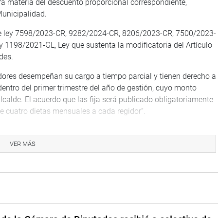
erá materia del descuento proporcional correspondiente,
Municipalidad.
de ley 7598/2023-CR, 9282/2024-CR, 8206/2023-CR, 7500/2023-
198/2021-GL, Ley que sustenta la modificatoria del Artículo
des.
idores desempeñan su cargo a tiempo parcial y tienen derecho a
dentro del primer trimestre del año de gestión, cuyo monto
calde. El acuerdo que las fija será publicado obligatoriamente
 cuatro dietas mensuales a cada regidor”.
animidad, aprobó el dictamen de inhibición respecto del
es razonables para trabajadores que ejercen el cuidado de
VER MÁS
es.
TUCIONAL