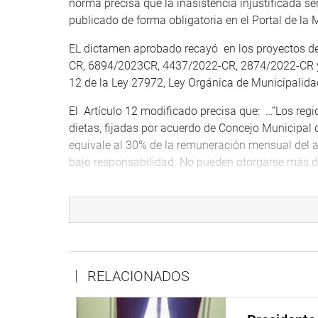
norma precisa que la inasistencia injustificada s
publicado de forma obligatoria en el Portal de la 
EL dictamen aprobado recayó en los proyectos 
CR, 6894/2023CR, 4437/2022-CR, 2874/2022-CR y 1
12 de la Ley 27972, Ley Orgánica de Municipalida
El Artículo 12 modificado precisa que: …”Los reg
dietas, fijadas por acuerdo de Concejo Municipal 
equivale al 30% de la remuneración mensual del al
bajo responsabilidad. No pueden otorgarse más de
La Comisión de Descentralización, también por un
Proyecto de Ley 7241/2023-CR, que propone ajust
familiares con discapacidad y enfermedades grav
OFICINA DE COMUNICACIONES E IMAGEN INSTI
RELACIONADOS