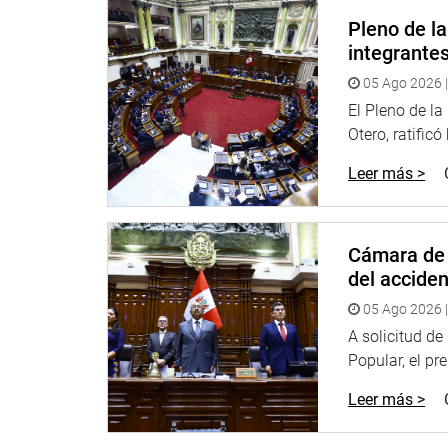
PCM que declaran en estado de emergencia diversa
Pleno de l
ocurrido el 28 de noviembre de 2021.
integrante
Igualmente, sustentó su propuesta el congresista
05 Ago 2026 |
31494, Ley que reconoce a los Comités de Autodefe
El Pleno de l
Seguridad Ciudadana.
Otero, ratificó
Su colega Vivían Olivos Martínez (FP), expuso su i
Leer más >
creación de la Región Policial Lima Provincias, co
las acciones de prevención, orden y seguridad por 
ubicada en la circunscripción de la región Lima Pr
Cámara de 
La legisladora Rosangella Barbarán Reyes (FP), e
del accide
Ley que declara héroe nacional al Capitán FAP J
05 Ago 2026 |
OFICINA DE COMUNICACIONES.
A solicitud d
Popular, el pr
Leer más >