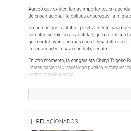
Agregó que existen temas importantes en agenda c
defensa nacional, la política antidrogas, la migrato
«Tenemos que contribuir positivamente para que 
cumplan su misión a cabalidad, que garanticen la s
que contribuyan aún más con el desarrollo socio 
la seguridad y la paz mundial», señaló
En otro momento, la congresista Cheryl Trigoso R
interés nacional y necesidad pública el fortaleci
contra la delincuencia.
Asimismo, sustentó su iniciativa legislativa el co
intervención de las Fuerzas Armadas en la reconst
desastres naturales, y para garantizar el orden p
de emergencia.
También, sustentó el congresista Segundo Montalv
RELACIONADOS
pública y preferente interés nacional, dar fuerz