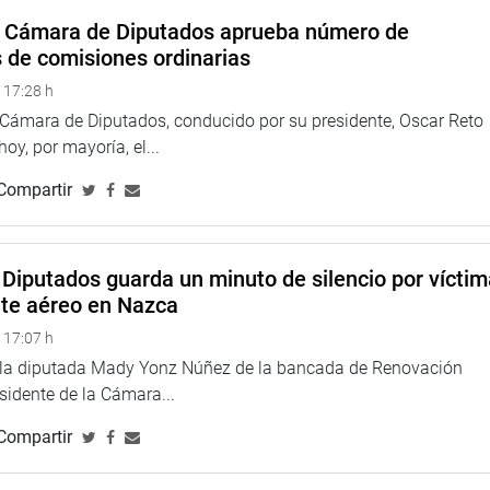
s regiones y localidades del país, a consecuencia del sismo
a Cámara de Diputados aprueba número de
s de comisiones ordinarias
 Wilson Quispe Mamani (PL), que plantea derogar la Ley N°
 17:28 h
nsa y Desarrollo Rural y los incorpora en el Sistema de
a Cámara de Diputados, conducido por su presidente, Oscar Reto
 hoy, por mayoría, el...
niciativa que declara de necesidad pública e interés nacional la
Compartir
n sede en la ciudad de Huacho, con la finalidad de fortalecer
parte de la Policía Nacional del Perú a favor de la población
ovincias.
Diputados guarda un minuto de silencio por vícti
xplicó sobre su propuesta que plantea modificar la Ley 16126,
nte aéreo en Nazca
osé Abelardo Quiñones Gonzales.
 17:07 h
e la diputada Mady Yonz Núñez de la bancada de Renovación
esidente de la Cámara...
Compartir