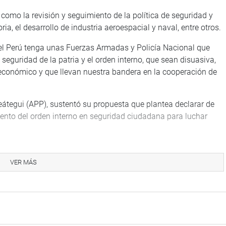
omo la revisión y seguimiento de la política de seguridad y
ria, el desarrollo de industria aeroespacial y naval, entre otros.
el Perú tenga unas Fuerzas Armadas y Policía Nacional que
eguridad de la patria y el orden interno, que sean disuasiva,
económico y que llevan nuestra bandera en la cooperación de
eátegui (APP), sustentó su propuesta que plantea declarar de
miento del orden interno en seguridad ciudadana para luchar
ngresista Juan Mori Celis (AP), quien propone autorizar la
rucción y ejecución de la infraestructura pública afectadas por
VER MÁS
úblico y la seguridad ciudadana en zonas declaradas en estado
o Cubas (PL), la iniciativa que propone declarar de necesidad
a de ley a los Decretos Supremos N° 176-2021-PCM y 182-2021-