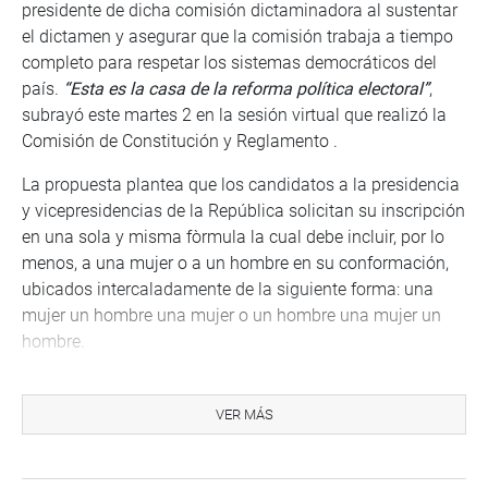
presidente de dicha comisión dictaminadora al sustentar
el dictamen y asegurar que la comisión trabaja a tiempo
completo para respetar los sistemas democráticos del
país.
“Esta es la casa de la reforma política electoral”
,
subrayó este martes 2 en la sesión virtual que realizó la
Comisión de Constitución y Reglamento .
La propuesta plantea que los candidatos a la presidencia
y vicepresidencias de la República solicitan su inscripción
en una sola y misma fòrmula la cual debe incluir, por lo
menos, a una mujer o a un hombre en su conformación,
ubicados intercaladamente de la siguiente forma: una
mujer un hombre una mujer o un hombre una mujer un
hombre.
En la lista al Congreso de la República y al Parlamento
Andino, para las elecciones generales, se considerarán los
VER MÁS
resultados de la democracia interna y se ubican los
candidatos en forma intercalada: un hombre una mujer