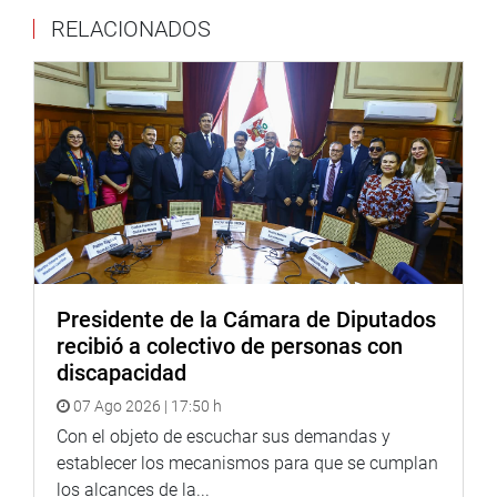
un hombre o un hombre una mujer.
RELACIONADOS
También se precisa que en las elecciones internas o
primarias el conjunto de candidatos está integrado por no
menos del 50% de mujeres o de hombres ubicados
intercaladamente. Además, se detalla que la lista
resultante se ordena según el resultado de la votación y
respetando la cuota mínima del 50 % de mujeres o de
hombres.
Con respecto a la inscripción de listas para las elecciones
regionales, la relación de candidatos titulares y
accesitarios deberá considerar como requisito no menos
Presidente de la Cámara de Diputados
de un 50 % de hombres o mujeres ubicados en forma
recibió a colectivo de personas con
intercala. El mismo criterio se aplica para las elecciones
discapacidad
municipales.
07 Ago 2026 | 17:50 h
La propuesta modifica la Ley del Organizaciones Políticas
Con el objeto de escuchar sus demandas y
para una participación equitativa tanto de hombres como
establecer los mecanismos para que se cumplan
de mujeres en 50 % en las listas de candidatos para
los alcances de la...