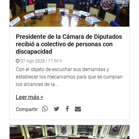
funcionamiento y se pueda declarar la emergencia
alimentaria, lo que permitirá efectuar modificaciones
presupuestales.
El dictamen plantea el carácter temporal de las ollas
Presidente de la Cámara de Diputados
comunes. En ese sentido, las congresistas Digna Calle
recibió a colectivo de personas con
Lobatón (PP), Kira Alcarraz Agüero (SP) y Norma Yarrow
discapacidad
Lumbreras (Avanza País), solicitaron que su carácter sea
07 Ago 2026 | 17:50 h
permanente, por lo que Yarrow Lumbreras solicitó el
cuarto intermedio aceptado por el titular de la comisión.
Con el objeto de escuchar sus demandas y
establecer los mecanismos para que se cumplan
OFICINA DE COMUNICACIONES
los alcances de la...
Leer más >
Compartir