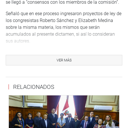
se llegó a “consensos con los miembros de la comisión”.
Señaló que en ese proceso ingresaron proyectos de ley de
los congresistas Roberto Sánchez y Elizabeth Medina
sobre la misma materia, los mismos que serán
acumulados al presente dictamen, si así lo consideran
sus autores.
Durante el debate, la congresista María Acuña Peralta
(APP) indicó que esta propuesta pretende regular una
VER MÁS
situación de hecho, y que el registro que realiza el
Ministerio de Desarrollo Social e Inclusión Social no está
creada por ley, por lo que sugirió que en la norma se
RELACIONADOS
precise, simplemente, que “la ley es aplicable a las ollas
comunes registradas.
Mientras, Roberto Sánchez Palomino (JP) sugirió que las
ollas comunes deben persistir cuando ocurran crisis de
provisión de insumos o alimentos, o cuando situaciones
adversas en materia económica afecten su