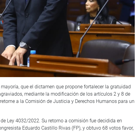
r mayoría, que el dictamen que propone fortalecer la gratuidad
agraviados, mediante la modificación de los artículos 2 y 8 de
, retorne a la Comisión de Justicia y Derechos Humanos para un
to de Ley 4032/2022. Su retorno a comisión fue decidida en
ngresista Eduardo Castillo Rivas (FP), y obtuvo 68 votos favor,